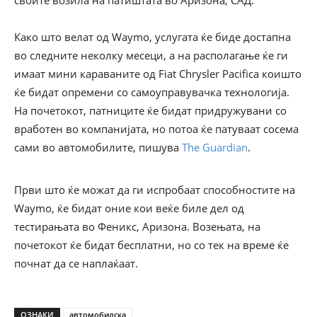
своите возила на патиштата во Аризона, САД.
Како што велат од Waymo, услугата ќе биде достапна
во следните неколку месеци, а на располагање ќе ги
имаат мини караваните од Fiat Chrysler Pacifica коишто
ќе бидат опремени со самоуправувачка технологија.
На почетокот, патниците ќе бидат придружувани со
вработен во компанијата, но потоа ќе патуваат сосема
сами во автомобилите, пишува
The Guardian
.
Први што ќе можат да ги испробаат способностите на
Waymo, ќе бидат оние кои веќе биле дел од
тестирањата во Феникс, Аризона. Возењата, на
почетокот ќе бидат бесплатни, но со тек на време ќе
почнат да се наплаќаат.
ОЗНАКИ
автомобилска