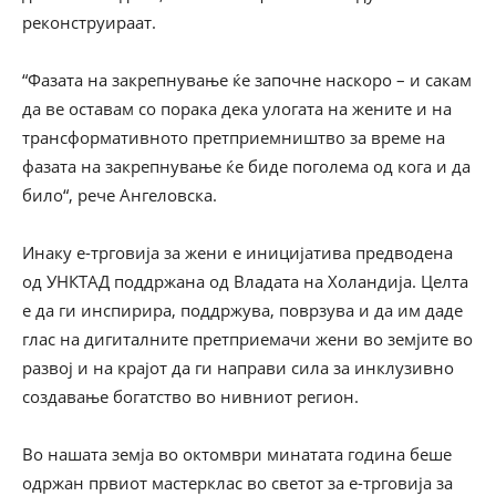
реконструираат.
“Фазата на закрепнување ќе започне наскоро – и сакам
да ве оставам со порака дека улогата на жените и на
трансформативното претприемништво за време на
фазата на закрепнување ќе биде поголема од кога и да
било“, рече Ангеловска.
Инаку е-трговија за жени е иницијатива предводена
од УНКТАД поддржана од Владата на Холандија. Целта
е да ги инспирира, поддржува, поврзува и да им даде
глас на дигиталните претприемачи жени во земјите во
развој и на крајот да ги направи сила за инклузивно
создавање богатство во нивниот регион.
Во нашата земја во октомври минатата година беше
одржан првиот мастерклас во светот за е-трговија за