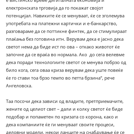
е вистинско време дигиталната економија и
електронската трговија да го покажат својот
потенцијал. Навиките ќе се менуваат, ќе се зголемува
употребата на платежни картички и е-банкарство,
разговараме да се поттикне финтек, да се стимулираат
плаќања без готовина итн. Верувам дека е јасно дека
светот нема да биде ист по ова – откако животот ќе
започне да се враќа во нормала. Ако до сега велевме
дека поради технологиите светот се менува побрзо од
било кога, сега оваа криза верувам дека уште повеќе
ќе го стави тоа брзо темпо во петта брзина“, рече
Ангеловска.
Таа посочи дека зависи од владите, претприемачите,
жените од целиот свет – дали и колку светот ќе биде
подобар и попаметен по кризата со корона, како и
дека компаниите ќе ги менуваат своите процеси,
деловни модели, некои ланците на снабдување ќе се