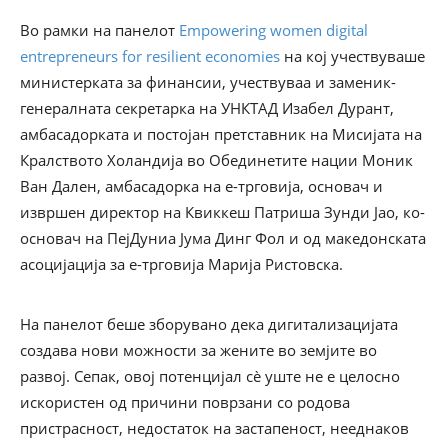
Во рамки на панелот
Empowering women digital
entrepreneurs for resilient economies
на кој учествуваше
министерката за финансии, учествуваа и заменик-
генералната секретарка на УНКТАД Изабел Дурант,
амбасадорката и постојан претставник на Мисијата на
Кралството Холандија во Обединетите нации Моник
Ван Дален, амбасадорка на е-трговија, основач и
извршен директор на Квиккеш Патриша Зунди Јао, ко-
основач на ПејДуниа Јума Динг Фол и од македонската
асоцијација за е-трговија Марија Ристовска.
На панелот беше зборувано дека дигитализацијата
создава нови можности за жените во земјите во
развој. Сепак, овој потенцијал сè уште не е целосно
искористен од причини поврзани со родова
пристрасност, недостаток на застапеност, нееднаков