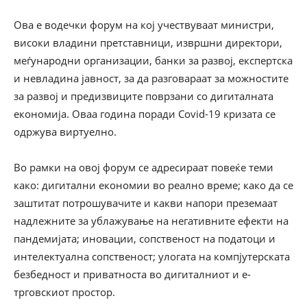
Ова е водечки форум на кој учествуваат министри,
високи владини претставници, извршни директори,
меѓународни организации, банки за развој, експертска
и невладина јавност, за да разговараат за можностите
за развој и предизвиците поврзани со дигиталната
економија. Оваа година поради Covid-19 кризата се
одржува виртуелно.
Во рамки на овој форум се адресираат повеќе теми
како: дигитални економии во реално време; како да се
заштитат потрошувачите и какви напори преземаат
надлежните за ублажување на негативните ефекти на
пандемијата; иновации, сопственост на податоци и
интелектуална сопственост; улогата на компјутерската
безбедност и приватноста во дигиталниот и е-
трговскиот простор.