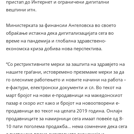
пристап до Интернет и ограничени дигитални
вештини итн.
Министерката за финансии Ангеловска во своето
обраќање истакна дека дигитализацијата сега во
време на пандемија и глобална здравствено-
економска криза добива нова перспектива.
“Со рестриктивните мерки за заштита на здравјето на
нашите граѓани, истовремено преземаме мерки за да
го олесниме работењето и новите начини на работа –
е-фактури, електронски документи и сл. Во текот на
март бројот на нови е-продавници на македонскиот
пазар е скоро ист како и бројот на новоотворени е-
продавници во текот на целата 2019 година. Онлајн
продавниците за намирници сега имаат повеќе од 8-
10 пати поголема продажба… нема сомнение дека сега