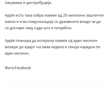
пакување и дистрибуција.
Apple исто така собра повеќе од 20 милиони заштитни
маски и е во комуникација со државните влади за да
ги достави таму каде што е потребно.
Apple планира да испорача повеќе од еден милион
визири до крајот на оваа недела и секоја наредна по
еден милион.
Фото:Facebook