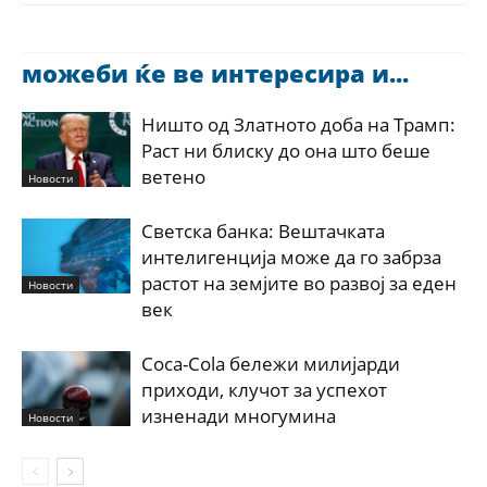
можеби ќе ве интересира и...
Ништо од Златното доба на Трамп:
Раст ни блиску до она што беше
ветено
Новости
Светска банка: Вештачката
интелигенција може да го забрза
растот на земјите во развој за еден
Новости
век
Coca-Cola бележи милијарди
приходи, клучот за успехот
изненади многумина
Новости