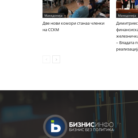
Македонија
Македонија
Две нови комори станаа членки
Димитриес
на ССКМ
финансиска
железничка
– Владата 
реализациј