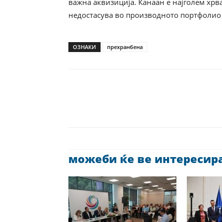
важна аквизиција. Канаан е најголем хрв
недостасува во производното портфолио 
ОЗНАКИ
прехранбена
можеби ќе ве интересира 