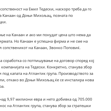
сопственост на Емил Тедески, наскоро треба да го
а Канаан од Доњи Михољац, позната по
цки.
ање на Канаан и ако ми понудат цена што нема да
фирмата. Но Канаан е успешна фирма и не сме на
ал сопственикот на Канаан, Звонко Поповиќ.
а соработка со потпишување на договор според кој
 компанијата на Тедески. Конкретно, станува збор
и под капата на Атлантик група. Производството за
ели, откако во Доњи Михољац ќе се инсталира нова
ра.
над 9,97 милиони евра и нето добивка од 705.000
нос на Атлантик група, станува збор за стратешки