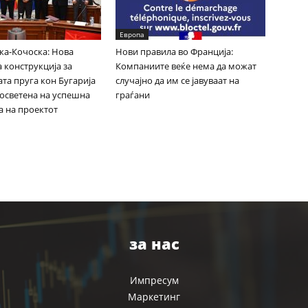
Европа
ка-Кочоска: Нова
Нови правила во Франција:
 конструкција за
Компаниите веќе нема да можат
та пруга кон Бугарија
случајно да им се јавуваат на
посветена на успешна
граѓани
а на проектот
за нас
Импресум
Маркетинг