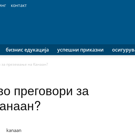
инг
контакт
бизнис едукација
успешни приказни
осигуру
и за преземање на Канаан?
во преговори за
Канаан?