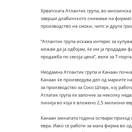
Хрватската Атлантик група, во мнозинска 
заврши длабинското снимање на фирмат
производство на смоки, чипс и други гри
“Атлантик група искажа интерес за купув
можам да ја одбојам, ќе им ја продадам 
продажба по секоја цена”, вели за Т-порт
Неодамна Атлантик група и Канаан почна
Канаан ќе произведува дел од марките на
за производство за Соко Штарк, кој работ
Атлатик група ќе започне за неколку нед
линија во која е вложено 2,5 милиони ев
Канаан минатата година оствари приход 
евра. Иако се работи за мала фирма во од