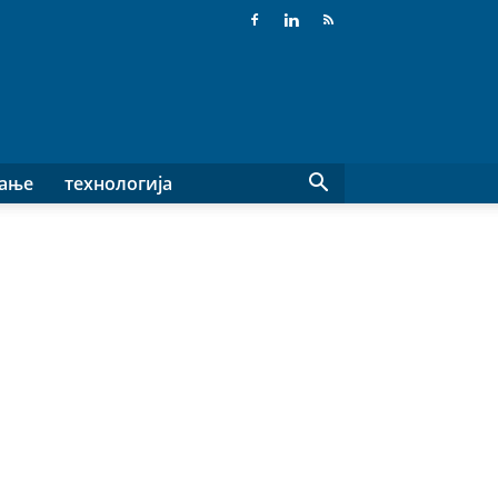
вање
технологија