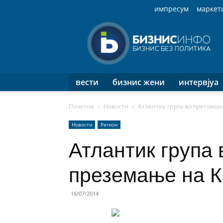
импресум
маркет
Бизнис
Инфо
вести
бизнис жени
интервјуа
Почетна
Новости
Атлантик група во преговор
Новости
Регион
Атлантик група 
преземање на 
16/07/2014