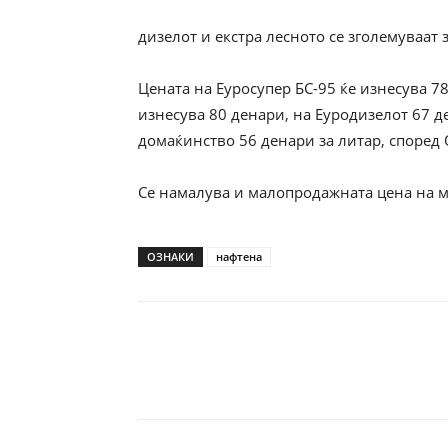
дизелот и екстра лесното се зголемуваат 
Цената на Еуросупер БС-95 ќе изнесува 78
изнесува 80 денари, на Еуродизелот 67 де
домаќинство 56 денари за литар, според 
Се намалува и малопродажната цена на ма
ОЗНАКИ
нафтена