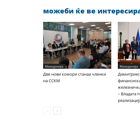
можеби ќе ве интересира 
Македонија
Македонија
Две нови комори станаа членки
Димитриес
на ССКМ
финансиска
железничка
– Владата 
реализациј