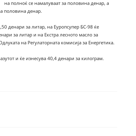
на полноќ се намалуваат за половина денар, а
за половина денар.
,50 денари за литар, на Еуропсупер БС-98 ќе
нари за литар и на Екстра лесното масло за
Одлуката на Регулаторната комисија за Енергетика.
зутот и ќе изнесува 40,4 денари за килограм.