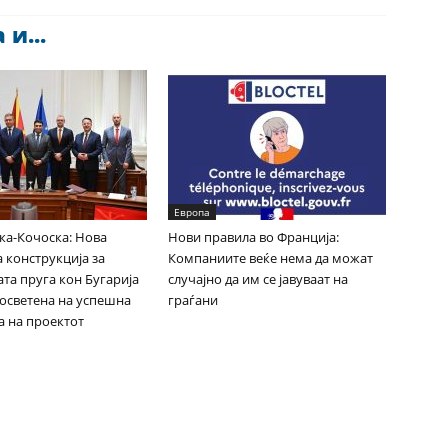
и...
Европа
ка-Кочоска: Нова
Нови правила во Франција:
 конструкција за
Компаниите веќе нема да можат
та пруга кон Бугарија
случајно да им се јавуваат на
посветена на успешна
граѓани
а на проектот