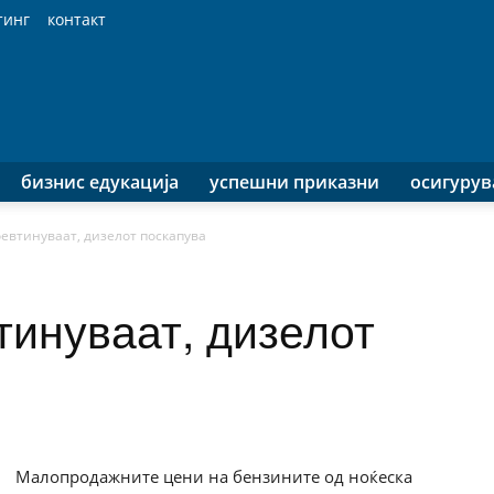
тинг
контакт
бизнис едукација
успешни приказни
осигуру
евтинуваат, дизелот поскапува
тинуваат, дизелот
Малопродажните цени на бензините од ноќеска