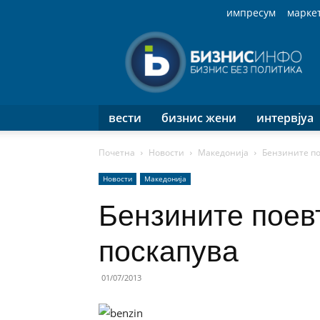
импресум
марке
Бизнис
Инфо
вести
бизнис жени
интервјуа
Почетна
Новости
Македонија
Бензините по
Новости
Македонија
Бензините поев
поскапува
01/07/2013