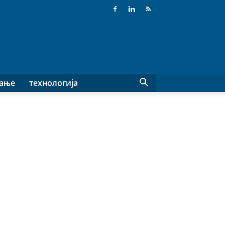
вање
технологија