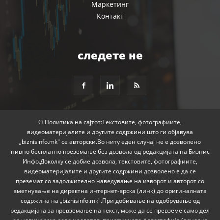
Маркетинг
Контакт
следете не
© Политика на сајтот:Текстовите, фотографиите,
видеоматеријалите и другите содржини што ги објавува
„biznisinfo.mk" се авторски.Во ниту еден случај не е дозволено
нивно бесплатно преземање без дозвола од редакцијата на Бизнис
Инфо.Доколку се добие дозвола, текстовите, фотографиите,
видеоматеријалите и другите содржини дозволено е да се
преземат со задолжително наведување на изворот и авторот со
вметнување на директна интернет-врска (линк) до оригиналната
содржина на „biznisinfo.mk".При добивање на одобрување од
редакцијата за превземање на текст, може да се превземе само дел