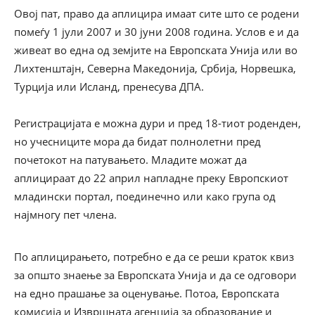
Овој пат, право да аплицира имаат сите што се родени
помеѓу 1 јули 2007 и 30 јуни 2008 година. Услов е и да
живеат во една од земјите на Европската Унија или во
Лихтенштајн, Северна Македонија, Србија, Норвешка,
Турција или Исланд, пренесува ДПА.
Регистрацијата е можна дури и пред 18-тиот роденден,
но учесниците мора да бидат полнолетни пред
почетокот на патувањето. Младите можат да
аплицираат до 22 април напладне преку Европскиот
младински портал, поединечно или како група од
најмногу пет члена.
По аплицирањето, потребно е да се реши краток квиз
за општо знаење за Европската Унија и да се одговори
на едно прашање за оценување. Потоа, Европската
комисија и Извршната агенција за образование и