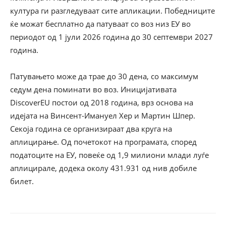
култура ги разгледуваат сите апликации. Победниците
ќе можат бесплатно да патуваат со воз низ ЕУ во
периодот од 1 јули 2026 година до 30 септември 2027
година.
Патувањето може да трае до 30 дена, со максимум
седум дена поминати во воз. Иницијативата
DiscoverEU постои од 2018 година, врз основа на
идејата на Винсент-Имануел Хер и Мартин Шпер.
Секоја година се организираат два круга на
аплицирање. Од почетокот на програмата, според
податоците на ЕУ, повеќе од 1,9 милиони млади луѓе
аплицирале, додека околу 431.931 од нив добиле
билет.