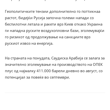
Геополитичките тензии дополнително го поттикнаа
растот, бидејќи Русија започна големи напади со
беспилотни летала и ракети врз Киев откако Украина
ги нападна руските воздухопловни бази, зголемувајќи
го ризикот од продолжување на санкциите врз
рускиот извоз на енергија.
На страната на понудата, Саудиска Арабија се залага за
значително зголемување на производството на ОПЕК
плус од најмалку 411.000 барели дневно во август, со
потенцијал за повеќе во септември.