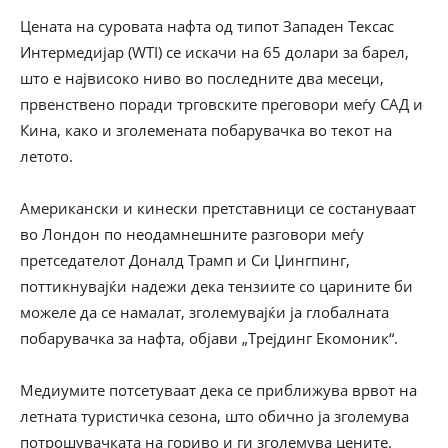
Цената на суровата нафта од типот Западен Тексас
Интермедијар (WTI) се искачи на 65 долари за барел,
што е највисоко ниво во последните два месеци,
првенствено поради трговските преговори меѓу САД и
Кина, како и зголемената побарувачка во текот на
летото.
Американски и кинески претставници се состануваат
во Лондон по неодамнешните разговори меѓу
претседателот Доналд Трамп и Си Џингпинг,
поттикнувајќи надежи дека тензиите со царините би
можеле да се намалат, зголемувајќи ја глобалната
побарувачка за нафта, објави „Трејдинг Екомоник“.
Медиумите потсетуваат дека се приближува врвот на
летната туристичка сезона, што обично ја зголемува
потрошувачката на гориво и ги зголемува цените.