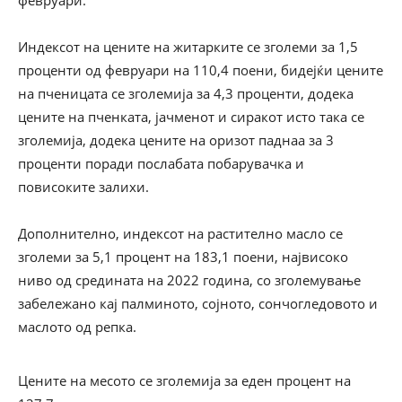
февруари.
Индексот на цените на житарките се зголеми за 1,5
проценти од февруари на 110,4 поени, бидејќи цените
на пченицата се зголемија за 4,3 проценти, додека
цените на пченката, јачменот и сиракот исто така се
зголемија, додека цените на оризот паднаа за 3
проценти поради послабата побарувачка и
повисоките залихи.
Дополнително, индексот на растително масло се
зголеми за 5,1 процент на 183,1 поени, највисоко
ниво од средината на 2022 година, со зголемување
забележано кај палминото, сојното, сончогледовото и
маслото од репка.
Цените на месото се зголемија за еден процент на