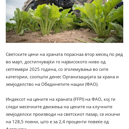
Светските цени на храната пораснаа втор месец по ред
во март, достигнувајќи го највисокото ниво од
септември 2025 година, со зголемувања во сите
категории, соопшти денес Организацијата за храна и
земјоделство на Обединетите нации (ФАО).
Индексот на цените на храната (FFPI) на ФАО, кој ги
следи месечните движења на цените на клучните
земјоделски производи на светскиот пазар, се искачи
на 128,5 поени, што е за 2,4 проценти повеќе од