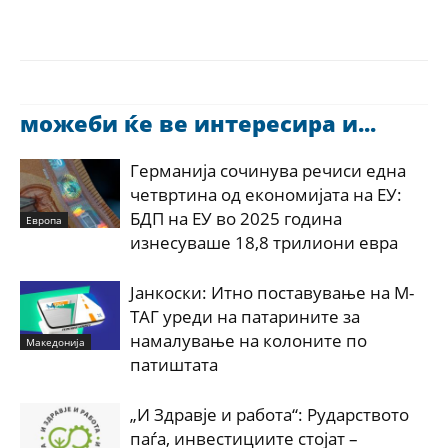
можеби ќе ве интересира и...
Германија сочинува речиси една
четвртина од економијата на ЕУ:
БДП на ЕУ во 2025 година
Европа
изнесуваше 18,8 трилиони евра
Јанкоски: Итно поставување на М-
ТАГ уреди на патарините за
намалување на колоните по
Македонија
патиштата
„И Здравје и работа“: Рударството
паѓа, инвестициите стојат –