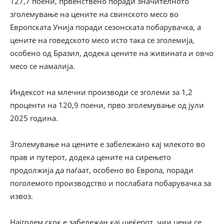
127,7 поени, првенствено поради значителното
зголемување на цените на свинското месо во
Европската Унија поради сезонската побарувачка, а
цените на говедското месо исто така се зголемија,
особено од Бразил, додека цените на живината и овчо
месо се намалија.
Индексот на млечни производи се зголеми за 1,2
проценти на 120,9 поени, прво зголемување од јули
2025 година.
Зголемување на цените е забележано кај млекото во
прав и путерот, додека цените на сирењето
продолжија да паѓаат, особено во Европа, поради
поголемото производство и послабата побарувачка за
извоз.
Најголем скок е забележан кај шеќерот, чии цени се