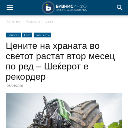
Почетна
Новости
Свет
Новости
Свет
Топ Вести
Цените на храната во
светот растат втор месец
по ред – Шеќерот е
рекордер
03/04/2026