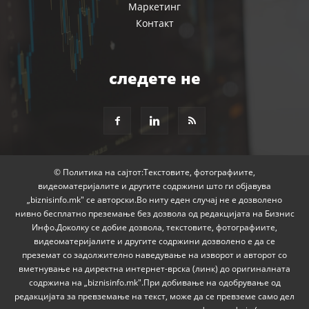
Маркетинг
Контакт
следете не
© Политика на сајтот:Текстовите, фотографиите,
видеоматеријалите и другите содржини што ги објавува
„biznisinfo.mk" се авторски.Во ниту еден случај не е дозволено
нивно бесплатно преземање без дозвола од редакцијата на Бизнис
Инфо.Доколку се добие дозвола, текстовите, фотографиите,
видеоматеријалите и другите содржини дозволено е да се
преземат со задолжително наведување на изворот и авторот со
вметнување на директна интернет-врска (линк) до оригиналната
содржина на „biznisinfo.mk".При добивање на одобрување од
редакцијата за превземање на текст, може да се превземе само дел