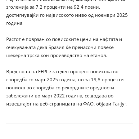
зголемија за 7,2 проценти на 92,4 поени,
достигнувајќи го највисокото ниво од ноември 2025
година.
Растот е поврзан со повисоките цени на нафтата и
очекувањата дека Бразил ќе пренасочи повеќе
шеќерна трска кон производство на етанол.
Вредноста на FFPI е за еден процент повисока во
споредба со март 2025 година, но за 19,8 проценти
пониска во споредба со рекордните вредности
забележани во март 2022 година, се додава во
извештајот на веб-страницата на ФАО, објави Танјуг.