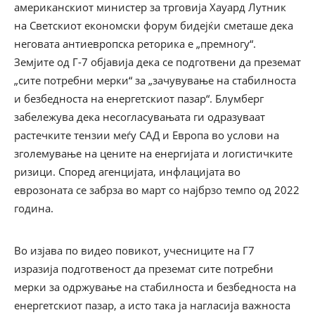
американскиот министер за трговија Хауард Лутник
на Светскиот економски форум бидејќи сметаше дека
неговата антиевропска реторика е „премногу“.
Земјите од Г-7 објавија дека се подготвени да преземат
„сите потребни мерки“ за „зачувување на стабилноста
и безбедноста на енергетскиот пазар“. Блумберг
забележува дека несогласувањата ги одразуваат
растечките тензии меѓу САД и Европа во услови на
зголемување на цените на енергијата и логистичките
ризици. Според агенцијата, инфлацијата во
еврозоната се забрза во март со најбрзо темпо од 2022
година.
Во изјава по видео повикот, учесниците на Г7
изразија подготвеност да преземат сите потребни
мерки за одржување на стабилноста и безбедноста на
енергетскиот пазар, а исто така ја нагласија важноста