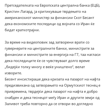
Претседателката на Европската централна банка (ЕЦБ),
Кристин Лагард, ја критикуваше тврдењето на
американскиот министер за финансии Скот Бесант
дека економските последици од војната со Иран ќе
бидат краткотрајни.
За време на видеоповик зад затворени врати со
гувернерите на централните банки, министрите за
финансии и министрите за енергија на Г7, таа нагласи
дека последиците ќе се чувствуваат долго време
„бидејќи толку многу е веќе уништено“, велат
изворите.
Бесент инсистираше дека кризата на пазарот на нафта
предизвикана од затворањето на Ормутскиот теснец е
привремена, тврдејќи дека пазарот на нафта е добро
снабден и дека теснецот меѓу Иран и другите земји од
Заливот треба повторно да се отвори во догледно