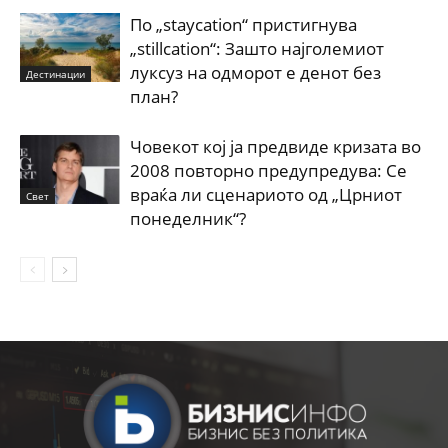
По „staycation“ пристигнува
„stillcation“: Зашто најголемиот
луксуз на одморот е денот без
Дестинации
план?
Човекот кој ја предвиде кризата во
2008 повторно предупредува: Се
враќа ли сценариото од „Црниот
Свет
понеделник“?