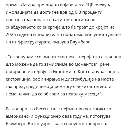
време. Лагард претходно изјави дека ЕЦБ очекува
инфлацијата да достигне врв од 6,3 проценти,
прогноза заснована на акутни прекини во
снабдувањето со енергија што ќе траат до крајот на
2026 година и значително понатамошно уништување
на инфраструктурата, пишува Блумберг.
„Се соочуваме со вистински шок – веројатно е над она
што можеме да го замислиме во моментов“, рече
Лагард во интервју за Економист. Кога станува збор за
екстракција, рафинирање и дистрибуција на нафта,
таа предупреди дека „премногу е веќе оштетено и
нема начин да се обнови за неколку месеци“.
Разговорот со Бесент не е нејзин прв конфликт со
американски функционер оваа година, потсетува
Блумберг. Во јануари, таа го напушти говорот на