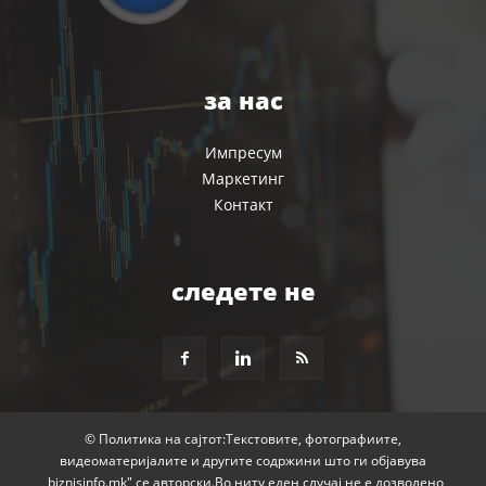
за нас
Импресум
Маркетинг
Контакт
следете не
© Политика на сајтот:Текстовите, фотографиите,
видеоматеријалите и другите содржини што ги објавува
„biznisinfo.mk" се авторски.Во ниту еден случај не е дозволено