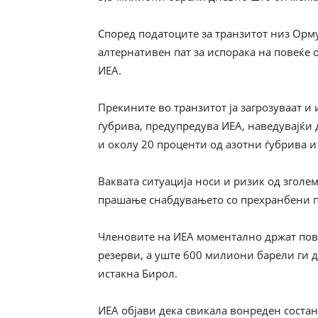
Според податоците за транзитот низ Орму
алтернативен пат за испорака на повеќе 
ИЕА.
Прекините во транзитот ја загрозуваат и
ѓубрива, предупредува ИЕА, наведувајќи 
и околу 20 проценти од азотни ѓубрива 
Ваквата ситуација носи и ризик од зголе
прашање снабдувањето со прехранбени п
Членовите на ИЕА моментално држат пове
резерви, а уште 600 милиони барели ги 
истакна Бирол.
ИЕА објави дека свикала вонреден состан