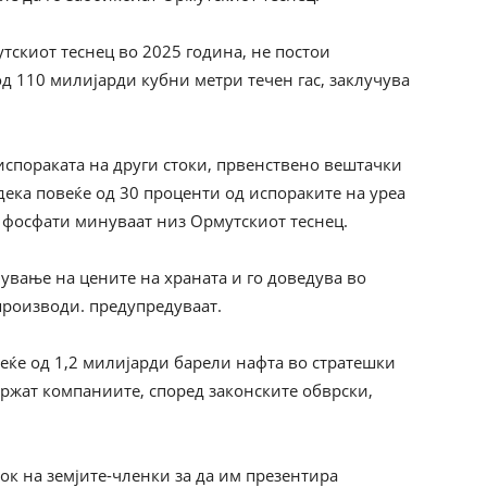
тскиот теснец во 2025 година, не постои
од 110 милијарди кубни метри течен гас, заклучува
 испораката на други стоки, првенствено вештачки
дека повеќе од 30 проценти од испораките на уреа
и фосфати минуваат низ Ормутскиот теснец.
мување на цените на храната и го доведува во
роизводи. предупредуваат.
ќе од 1,2 милијарди барели нафта во стратешки
држат компаниите, според законските обврски,
ок на земјите-членки за да им презентира