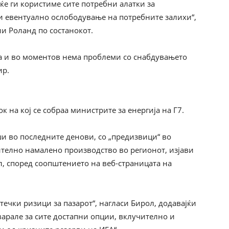
 ќе ги користиме сите потребни алатки за
и евентуално ослободување на потребните залихи“,
и Роланд по состанокот.
та и во моментов нема проблеми со снабдувањето
ир.
 на кој се собраа министрите за енергија на Г7.
ши во последните денови, со „предизвици“ во
ително намалено производство во регионот, изјави
, според соопштението на веб-страницата на
стечки ризици за пазарот“, нагласи Бирол, додавајќи
оварале за сите достапни опции, вклучително и