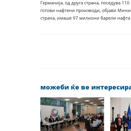
Германија, од друга страна, поседува 1
готови нафтени производи, објави Минист
страна, имаше 97 милиони барели нафта 
можеби ќе ве интересира 