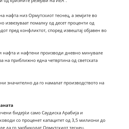
и од кризните резерви на ИЕА“.
на нафта низ Ормутскиот теснец, а земјите во
о извезуваат помалку од десет проценти од
дот пред конфликтот, според извештај објавен во
и нафта и нафтени производи дневно минувале
ра на приближно една четвртина од светската
ени значително да го намалат производството на
раната
ичени бидејќи само Саудиска Арабија и
оводи со проценет капацитет од 3,5 милиони до
е да го заобиколат Ормутскиот теснец.