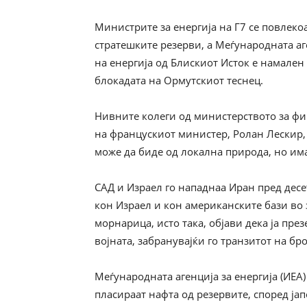
Министрите за енергија на Г7 се повлеко
стратешките резерви, а Меѓународната аг
на енергија од Блискиот Исток е намале
блокадата на Ормутскиот теснец.
Нивните колеги од министерството за фи
на францускиот министер, Ролан Лескир,
може да биде од локална природа, но им
САД и Израел го нападнаа Иран пред десе
кон Израел и кон американските бази во
морнарица, исто така, објави дека ја пре
војната, забранувајќи го транзитот на бр
Меѓународната агенција за енергија (ИЕА
пласираат нафта од резервите, според ја