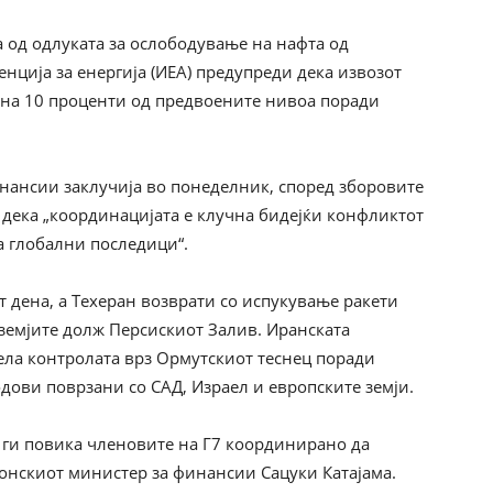
а од одлуката за ослободување на нафта од
енција за енергија (ИЕА) предупреди дека извозот
н на 10 проценти од предвоените нивоа поради
нансии заклучија во понеделник, според зборовите
 дека „координацијата е клучна бидејќи конфликтот
а глобални последици“.
т дена, а Техеран возврати со испукување ракети
 земјите долж Персискиот Залив. Иранската
зела контролата врз Ормутскиот теснец поради
одови поврзани со САД, Израел и европските земји.
) ги повика членовите на Г7 координирано да
понскиот министер за финансии Сацуки Катајама.