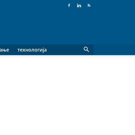
вање
технологија