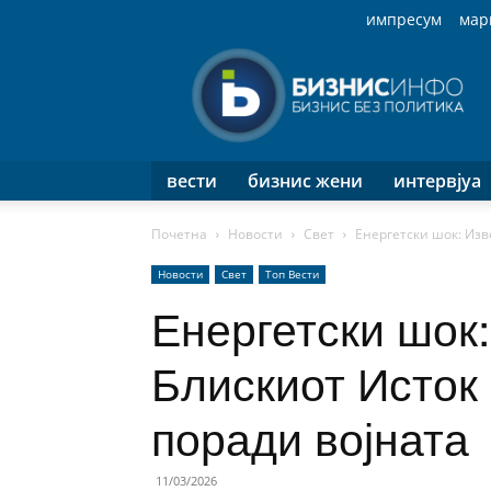
импресум
мар
Бизнис
Инфо
вести
бизнис жени
интервјуа
Почетна
Новости
Свет
Енергетски шок: Изв
Новости
Свет
Топ Вести
Енергетски шок:
Блискиот Исток
поради војната
11/03/2026