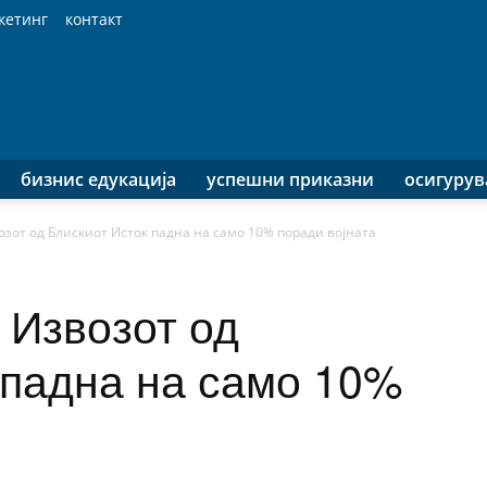
кетинг
контакт
бизнис едукација
успешни приказни
осигуру
озот од Блискиот Исток падна на само 10% поради војната
 Извозот од
 падна на само 10%