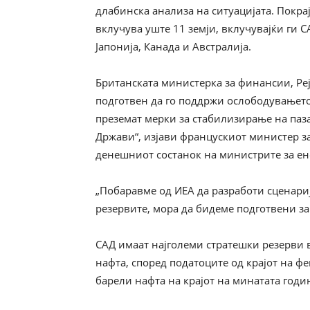
длабинска анализа на ситуацијата. Покрај
вклучува уште 11 земји, вклучувајќи ги С
Јапонија, Канада и Австралија.
Британската министерка за финансии, Реј
подготвен да го поддржи ослободувањето 
преземат мерки за стабилизирање на паз
Држави“, изјави францускиот министер з
денешниот состанок на министрите за ен
„Побаравме од ИЕА да разработи сценари
резервите, мора да бидеме подготвени за
САД имаат најголеми стратешки резерви в
нафта, според податоците од крајот на фе
барели нафта на крајот на минатата годи