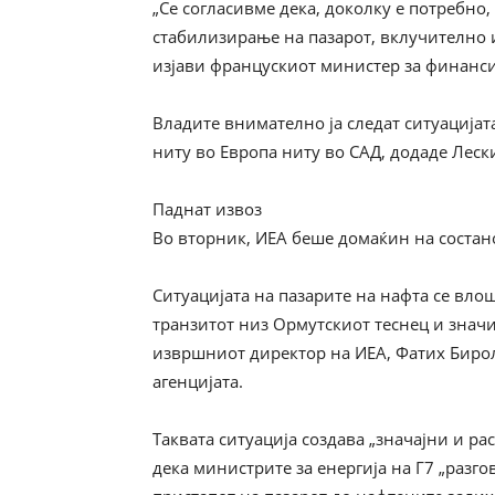
„Се согласивме дека, доколку е потребно,
стабилизирање на пазарот, вклучително 
изјави францускиот министер за финанси
Владите внимателно ја следат ситуација
ниту во Европа ниту во САД, додаде Леск
Паднат извоз
Во вторник, ИЕА беше домаќин на состанок
Ситуацијата на пазарите на нафта се вло
транзитот низ Ормутскиот теснец и знач
извршниот директор на ИЕА, Фатих Бирол
агенцијата.
Таквата ситуација создава „значајни и ра
дека министрите за енергија на Г7 „разг