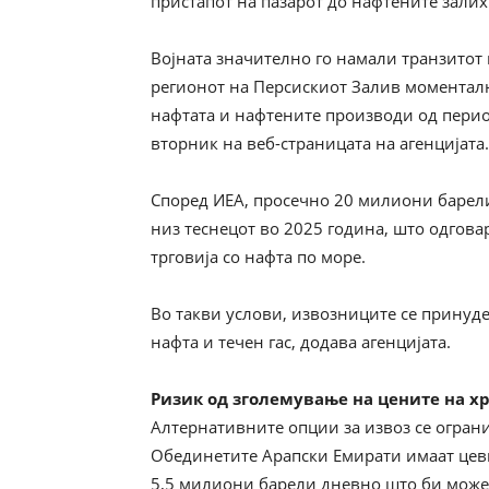
пристапот на пазарот до нафтените залих
Војната значително го намали транзитот 
регионот на Персискиот Залив моменталн
нафтата и нафтените производи од перио
вторник на веб-страницата на агенцијата.
Според ИЕА, просечно 20 милиони барел
низ теснецот во 2025 година, што одгова
трговија со нафта по море.
Во такви услови, извозниците се принуд
нафта и течен гас, додава агенцијата.
Ризик од зголемување на цените на х
Алтернативните опции за извоз се огран
Обединетите Арапски Емирати имаат цевк
5,5 милиони барели дневно што би можел