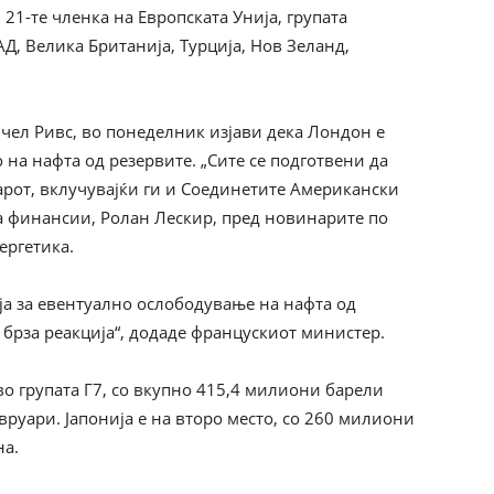
 21-те членка на Европската Унија, групата
АД, Велика Британија, Турција, Нов Зеланд,
чел Ривс, во понеделник изјави дека Лондон е
на нафта од резервите. „Сите се подготвени да
арот, вклучувајќи ги и Соединетите Американски
а финансии, Ролан Лескир, пред новинарите по
ергетика.
ја за евентуално ослободување на нафта од
 брза реакција“, додаде францускиот министер.
о групата Г7, со вкупно 415,4 милиони барели
вруари. Јапонија е на второ место, со 260 милиони
на.