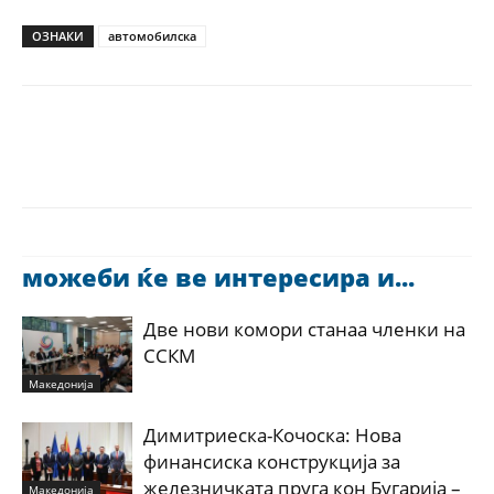
ОЗНАКИ
автомобилска
можеби ќе ве интересира и...
Две нови комори станаа членки на
ССКМ
Македонија
Димитриеска-Кочоска: Нова
финансиска конструкција за
железничката пруга кон Бугарија –
Македонија