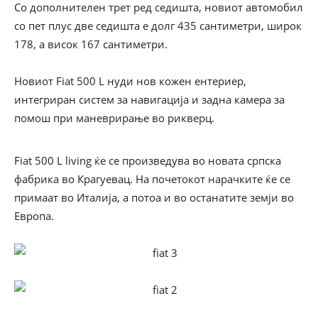
Со дополнителен трет ред седишта, новиот автомобил
со пет плус две седишта е долг 435 сантиметри, широк
178, а висок 167 сантиметри.
Новиот Fiat 500 L нуди нов кожен ентериер,
интегриран систем за навигација и задна камера за
помош при маневрирање во рикверц.
Fiat 500 L living ќе се произведува во новата српска
фабрика во Крагуевац. На почетокот нарачките ќе се
примаат во Италија, а потоа и во останатите земји во
Европа.