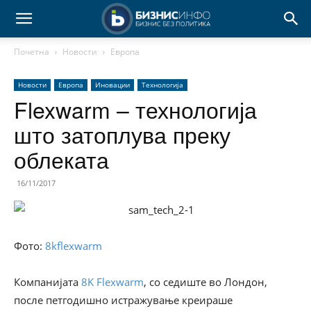
Почетна
Новости
Европа
Новости
Европа
Иновации
Технологија
Flexwarm – технологија
што затоплува преку
облеката
16/11/2017
Фото:
8kflexwarm
Компанијата
8K Flexwarm
, со седиште во Лондон,
после петгодишно истражување креираше