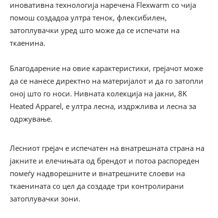
иновативна технологија наречена Flexwarm со чија
помош создадоа ултра тенок, флексибилен,
затоплувачки уред што може да се испечати на
ткаенина.
Благодарение на овие карактеристики, грејачот може
да се нанесе директно на материјалот и да го затопли
оној што го носи. Нивната колекција на јакни, 8K
Heated Apparel, е ултра лесна, издржлива и лесна за
одржување.
Лесниот грејач е испечатен на внатрешната страна на
јакните и елечињата од брендот и потоа распореден
помеѓу надворешните и внатрешните слоеви на
ткаенината со цел да создаде три контролирани
затоплувачки зони.