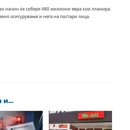
ово начин ќе собере 480 милиони евра кои планира
вено осигурување и нега на постари лица.
и...