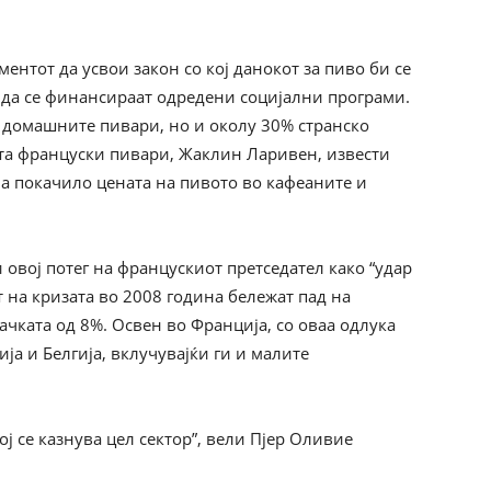
ентот да усвои закон со кој данокот за пиво би се
и да се финансираат одредени социјални програми.
 домашните пивари, но и околу 30% странско
та француски пивари, Жаклин Ларивен, извести
ја покачило цената на пивото во кафеаните и
 овој потег на францускиот претседател како “удар
т на кризата во 2008 година бележат пад на
чката од 8%. Освен во Франција, со оваа одлука
ја и Белгија, вклучувајќи ги и малите
ој се казнува цел сектор”, вели Пјер Оливие