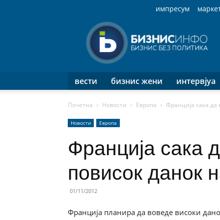
импресум
марке
Бизнис
Инфо
вести
бизнис жени
интервјуа
Почетна
Новости
Европа
Франција сака да 
Новости
Европа
Франција сака 
повисок данок н
01/11/2012
Франција планира да воведе високи дано