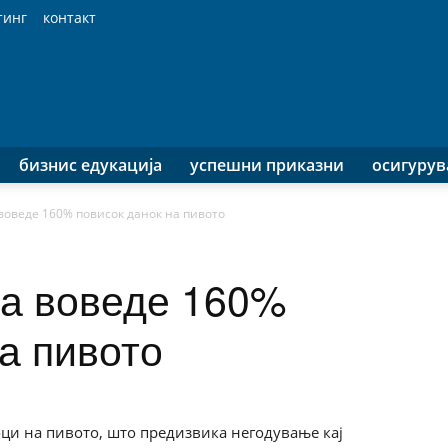
тинг
контакт
бизнис едукација
успешни приказни
осигуру
воведе 160% повисок данок на пивото
да воведе 160%
а пивото
ци на пивото, што предизвика негодување кај