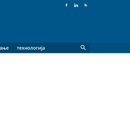
вање
технологија