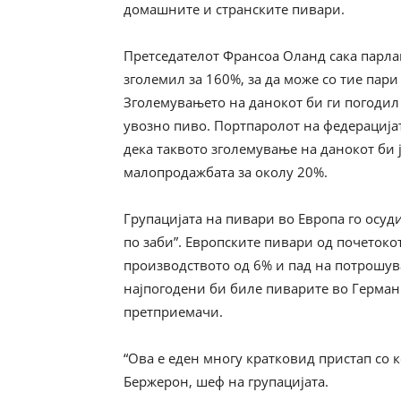
домашните и странските пивари.
Претседателот Франсоа Оланд сака парлам
зголемил за 160%, за да може со тие пар
Зголемувањето на данокот би ги погодил
увозно пиво. Портпаролот на федерација
дека таквото зголемување на данокот би 
малопродажбата за околу 20%.
Групацијата на пивари во Европа го осуди
по заби”. Европските пивари од почетоко
производството од 6% и пад на потрошува
најпогодени би биле пиварите во Германи
претприемачи.
“Ова е еден многу кратковид пристап со к
Бержерон, шеф на групацијата.