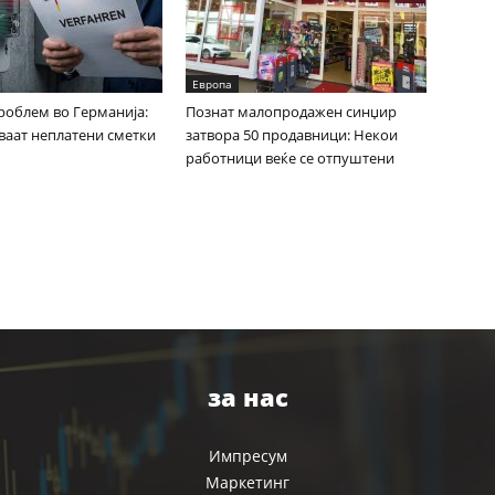
Европа
облем во Германија:
Познат малопродажен синџир
ваат неплатени сметки
затвора 50 продавници: Некои
работници веќе се отпуштени
за нас
Импресум
Маркетинг