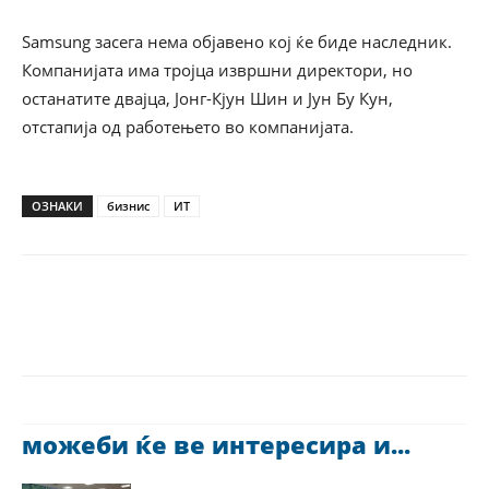
Samsung засега нема објавено кој ќе биде наследник.
Компанијата има тројца извршни директори, но
останатите двајца, Јонг-Кјун Шин и Јун Бу Кун,
отстапија од работењето во компанијата.
ОЗНАКИ
бизнис
ИТ
можеби ќе ве интересира и...