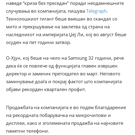
наведе “криза без преседан” поради неодамнешните
случувања во компанијата, пишува
Telegraph
.
Технолошкиот гигант беше вмешан во скандал со
мито и прекршување на заклетва од страна на
наследникот на империјата Џеј Ли, кој во август беше
осуден на пет години затвор.
О-Хјун, кој беше на чело на Samsung 32 години, рече
дека ќе се повлече од функцијата главен извршен
директор и заменик претседател во март. Неговото
заминување доаѓа и покрај фактот што компанијата
објави рекорден квартален профит.
Продажбата на компанијата е во подем благодарение
на рекордната побарувачка на микрочипови и
дисплеи, како и зголемената продажба на најновите
паметни телефони.