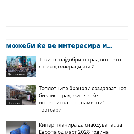
можеби ќе ве интересира и...
Токио е најдобриот град во светот
според генерацијата Z
Дестинации
Топлотните бранови создаваат нов
бизнис: Градовите веќе
инвестираат во „паметни“
Новости
тротоари
Кипар планира да снабдува гас за
Европа од март 2028 година