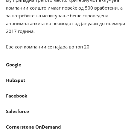
му припадна третото место. Критериумот вклучува
компании коишто имаат повеќе од 500 вработени, а
за потребите на испитување беше спроведена
анонимна анкета во периодот од јануари до ноемери
2017 година.
Еве кои компании се најдоа во топ 20:
Google
HubSpot
Facebook
Salesforce
Cornerstone OnDemand