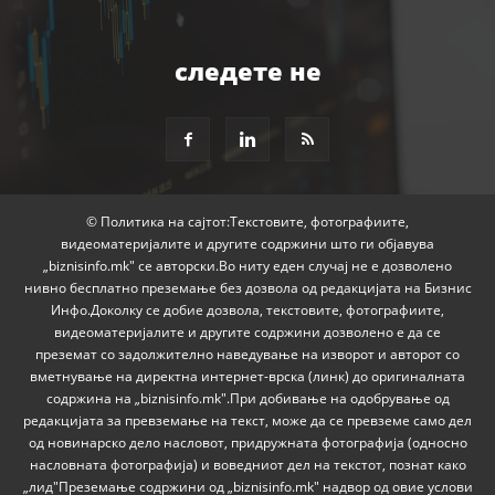
следете не
© Политика на сајтот:Текстовите, фотографиите,
видеоматеријалите и другите содржини што ги објавува
„biznisinfo.mk" се авторски.Во ниту еден случај не е дозволено
нивно бесплатно преземање без дозвола од редакцијата на Бизнис
Инфо.Доколку се добие дозвола, текстовите, фотографиите,
видеоматеријалите и другите содржини дозволено е да се
преземат со задолжително наведување на изворот и авторот со
вметнување на директна интернет-врска (линк) до оригиналната
содржина на „biznisinfo.mk".При добивање на одобрување од
редакцијата за превземање на текст, може да се превземе само дел
од новинарско дело насловот, придружната фотографија (односно
насловната фотографија) и воведниот дел на текстот, познат како
„лид"Преземање содржини од „biznisinfo.mk" надвор од овие услови