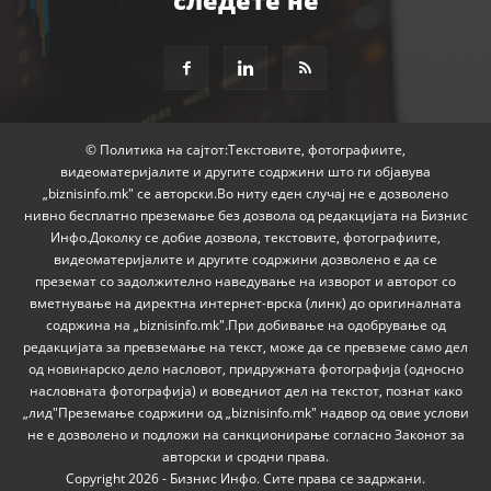
следете не
© Политика на сајтот:Текстовите, фотографиите,
видеоматеријалите и другите содржини што ги објавува
„biznisinfo.mk" се авторски.Во ниту еден случај не е дозволено
нивно бесплатно преземање без дозвола од редакцијата на Бизнис
Инфо.Доколку се добие дозвола, текстовите, фотографиите,
видеоматеријалите и другите содржини дозволено е да се
преземат со задолжително наведување на изворот и авторот со
вметнување на директна интернет-врска (линк) до оригиналната
содржина на „biznisinfo.mk".При добивање на одобрување од
редакцијата за превземање на текст, може да се превземе само дел
од новинарско дело насловот, придружната фотографија (односно
насловната фотографија) и воведниот дел на текстот, познат како
„лид"Преземање содржини од „biznisinfo.mk" надвор од овие услови
не е дозволено и подложи на санкционирање согласно Законот за
авторски и сродни права.
Copyright 2026 - Бизнис Инфо. Сите права се задржани.