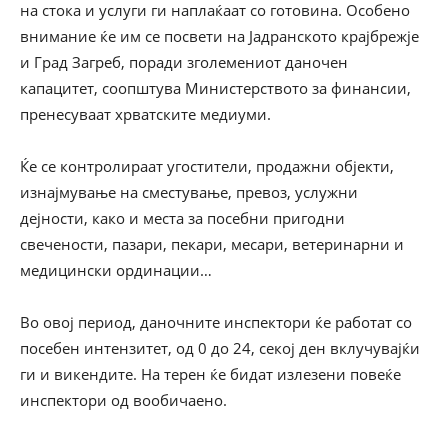
на стока и услуги ги наплаќаат со готовина. Особено
внимание ќе им се посвети на Јадранското крајбрежје
и Град Загреб, поради зголемениот даночен
капацитет, соопштува Министерството за финансии,
пренесуваат хрватските медиуми.
Ќе се контролираат угостители, продажни објекти,
изнајмување на сместување, превоз, услужни
дејности, како и места за посебни пригодни
свечености, пазари, пекари, месари, ветеринарни и
медицински ординации…
Во овој период, даночните инспектори ќе работат со
посебен интензитет, од 0 до 24, секој ден вклучувајќи
ги и викендите. На терен ќе бидат излезени повеќе
инспектори од вообичаено.