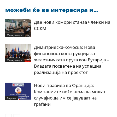
можеби ќе ве интересира и...
Две нови комори станаа членки на
ССКМ
Македонија
Димитриеска-Кочоска: Нова
финансиска конструкција за
железничката пруга кон Бугарија –
Македонија
Владата посветена на успешна
реализација на проектот
Нови правила во Франција:
Компаниите веќе нема да можат
случајно да им се јавуваат на
Европа
граѓани