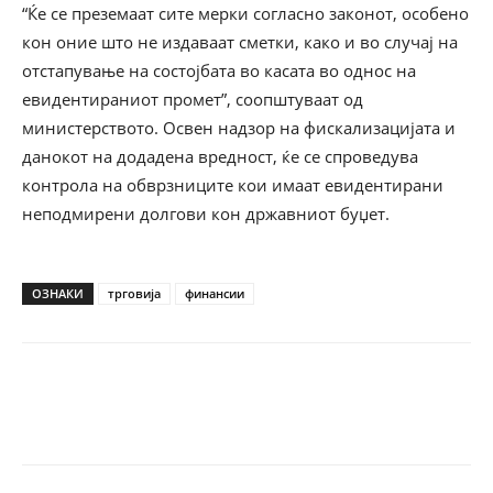
“Ќе се преземаат сите мерки согласно законот, особено
кон оние што не издаваат сметки, како и во случај на
отстапување на состојбата во касата во однос на
евидентираниот промет”, соопштуваат од
министерството. Освен надзор на фискализацијата и
данокот на додадена вредност, ќе се спроведува
контрола на обврзниците кои имаат евидентирани
неподмирени долгови кон државниот буџет.
ОЗНАКИ
трговија
финансии