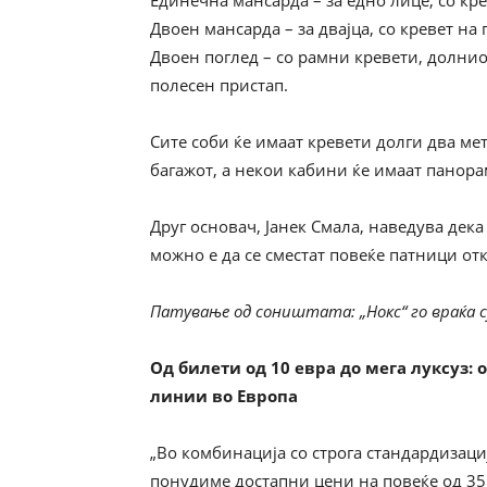
Единечна мансарда – за едно лице, со кре
Двоен мансарда – за двајца, со кревет на 
Двоен поглед – со рамни кревети, долнио
полесен пристап.
Сите соби ќе имаат кревети долги два ме
багажот, а некои кабини ќе имаат панор
Друг основач, Јанек Смала, наведува дек
можно е да се сместат повеќе патници о
Патување од соништата: „Нокс“ го враќа с
Од билети од 10 евра до мега луксуз:
линии во Европа
„Во комбинација со строга стандардизаци
понудиме достапни цени на повеќе од 35 