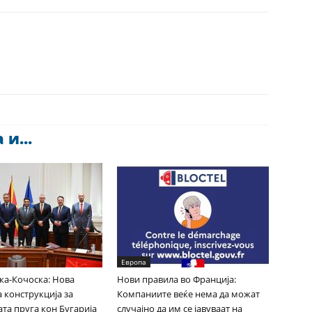
и...
Европа
ка-Кочоска: Нова
Нови правила во Франција:
 конструкција за
Компаниите веќе нема да можат
та пруга кон Бугарија
случајно да им се јавуваат на