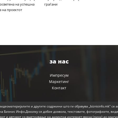
посветена на успешна
граѓани
а на проектот
за нас
Импресум
Маркетинг
Контакт
идеоматеријалите и другите содржини што ги објавува „biznisinfo.mk" се 
на Бизнис Инфо.Доколку се добие дозвола, текстовите, фотографиите, вид
от и авторот со вметнување на директна интернет-врска (линк) до ориги