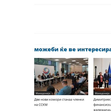
можеби ќе ве интересира 
Македонија
Македонија
Две нови комори станаа членки
Димитриес
на ССКМ
финансиска
железничка