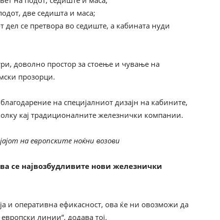
вет на подот, седиште и маса;
подот, две седишта и маса;
т дел се претвора во седиште, а кабината нуди
три, доволно простор за стоење и чување на
амски прозорци.
а благодарение на специјалниот дизајн на кабините,
тколку кај традиционалните железнички компании.
јајот на европските ноќни возови
 ова се највозбудливите нови железнички
ја и оперативна ефикасност, ова ќе ни овозможи да
европски линии“, додава тој.