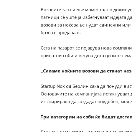
Возовите за спиење моментално доживува
патници сè уште ја избегнуваат идејата д
возови за ноќевање нудат единечни или 
брзо се продаваат.
Сега на пазарот се појавува нова компани
приватни соби и ветува дека цените нема
„Сакаме ноќните возови да станат не
Startup Nox од Берлин сака да понуди ви
Основачите на компанијата истакнуваат 
инспирирало да создадат поудобен, моде
Три категории на соби ќе бидат доста