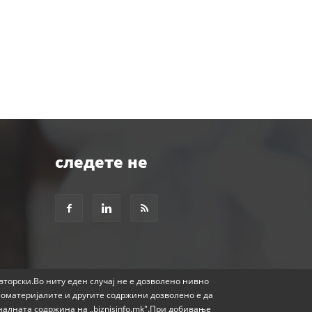
следете не
авторски.Во ниту еден случај не е дозволено нивно
еоматеријалите и другите содржини дозволено е да
налната содржина на „biznisinfo.mk".При добивање