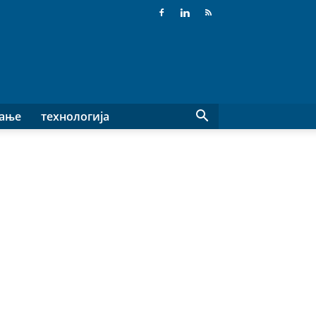
вање
технологија