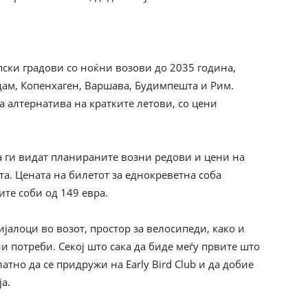
пски градови со ноќни возови до 2035 година,
дам, Копенхаген, Варшава, Будимпешта и Рим.
а алтернатива на кратките летови, со цени
 ги видат планираните возни редови и цени на
а. Цената на билетот за еднокреветна соба
ите соби од 149 евра.
јалоци во возот, простор за велосипеди, како и
и потреби. Секој што сака да биде меѓу првите што
тно да се придружи на Early Bird Club и да добие
а.