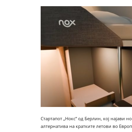
Стартапот „Нокс“ од Берлин, кој најави н
алтернатива на кратките летови во Европ