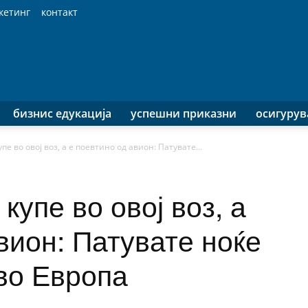
кетинг
контакт
бизнис едукација
успешни приказни
осигуру
е во овој воз, а е поевтино од авион: Патувате...
купе во овој воз, а
вион: Патувате ноќе
во Европа