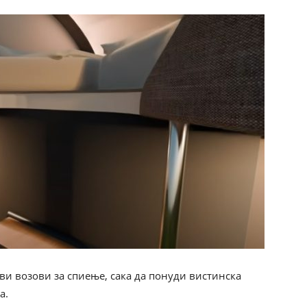
ови возови за спиење, сака да понуди вистинска
а.