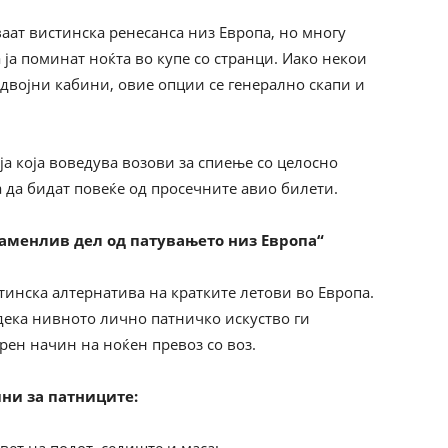
ат вистинска ренесанса низ Европа, но многу
а ја поминат ноќта во купе со странци. Иако некои
двојни кабини, овие опции се генерално скапи и
ја која воведува возови за спиење со целосно
 да бидат повеќе од просечните авио билети.
заменлив дел од патувањето низ Европа“
стинска алтернатива на кратките летови во Европа.
дека нивното лично патничко искуство ги
рен начин на ноќен превоз со воз.
пни за патниците: