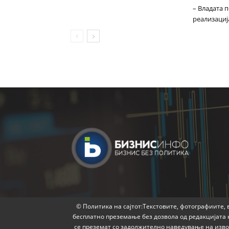
– Владата 
реализациј
© Политика на сајтот:Текстовите, фотографиите, в
бесплатно преземање без дозвола од редакцијата 
се преземат со задолжително наведување на извор