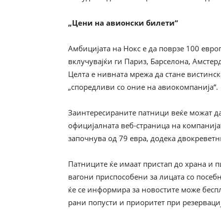
„Цени на авионски билети“
Амбицијата на Нокс е да поврзе 100 евро
вклучувајќи ги Париз, Барселона, Амстер
Целта е нивната мрежа да стане вистинск
„споредливи со оние на авиокомпанија“.
Заинтересираните патници веќе можат да
официјалната веб-страница на компанијат
започнува од 79 евра, додека двокреветн
Патниците ќе имаат пристап до храна и пи
вагони приспособени за лицата со посебн
ќе се информира за новостите може беспла
рани попусти и приоритет при резервациј