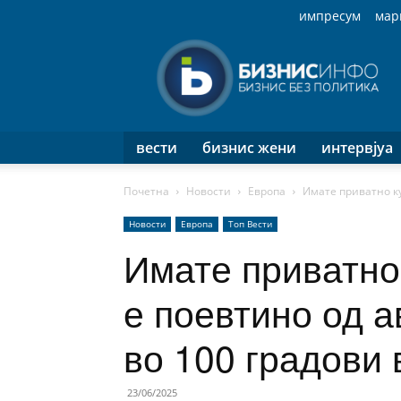
импресум
мар
Бизнис
Инфо
вести
бизнис жени
интервјуа
Почетна
Новости
Европа
Имате приватно куп
Новости
Европа
Топ Вести
Имате приватно 
е поевтино од а
во 100 градови 
23/06/2025