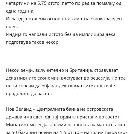
четвртини на 5,75 отсто, петто по ред за помалку од
една година.
Исланд ја зголеми основната каматна стапка за еден
поен.
Индија го направи истото без да имплицира дека
подготвува таков чекор.
Некои земји, вклучително и Британија, стравуваат
дека нивните економии влегуваат во рецесија, но тоа
не ги спречи да објават дека каматните стапки ќе
продолжат да растат.
Нов Зеланд – Централната банка на островската
држава има еден од најтврдите пристапи во светот.
Минатиот месец ја зголеми основната каматна стапка
за 50 базични поени на 1,5 отсто – најголем таков скок