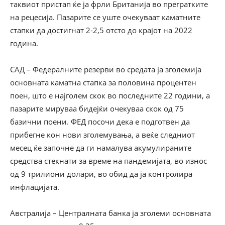
таквиот пристап ќе ја фрли Британија во прегратките
на рецесија. Пазарите се уште очекуваат каматните
стапки да достигнат 2-2,5 отсто до крајот на 2022
година.
САД – Федералните резерви во средата ја зголемија
основната каматна стапка за половина процентен
поен, што е најголем скок во последните 22 години, а
пазарите мируваа бидејќи очекуваа скок од 75
базични поени. ФЕД посочи дека е подготвен да
прибегне кон нови зголемувања, а веќе следниот
месец ќе започне да ги намалува акумулираните
средства стекнати за време на пандемијата, во износ
од 9 трилиони долари, во обид да ја контролира
инфлацијата.
Австралија – Централната банка ја зголеми основната