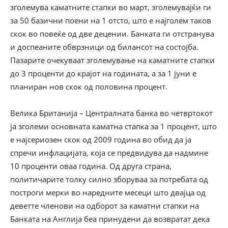
зголемува каматните стапки во март, зголемувајќи ги
за 50 базични поени на 1 отсто, што е најголем таков
скок во повеќе од две децении. Банката ги отстранува
и доспеаните обврзници од билансот на состојба.
Пазарите очекуваат зголемување на каматните стапки
до 3 проценти до крајот на годината, а за 1 јуни е
планиран нов скок од половина процент.
Велика Британија – Централната банка во четвртокот
ја зголеми основната каматна стапка за 1 процент, што
е најсериозен скок од 2009 година во обид да ја
спречи инфлацијата, која се предвидува да надмине
10 проценти оваа година. Од друга страна,
политичарите толку силно зборуваа за потребата од
построги мерки во наредните месеци што двајца од
деветте членови на одборот за каматни стапки на
Банката на Англија беа принудени да возвратат дека