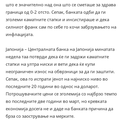
што е значително над она што се сметаше за здрава
граница од 0-2 отсто. Сепак, банката одби да ги
зголеми каматните стапки и инсистираше и дека
силниот франк сам по себе го кочи забрзувањето на
инфлацијата.
Јапонија – Централната банка на Јапонија минатата
недела таа потврди дека ќе ги задржи каматните
стапки на ултра ниски и вети дека ќе купи
неограничен износ на обврзници за да ги заштити.
Сепак, ова го испрати јенот на најниско ниво во
последните 20 години во однос на доларот.
Потрошувачките цени се зголемија со најбрзо темпо
во последните две години во март, но кревката
економија досега не и даде на банката причина да
брза со заострување на мерките.