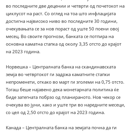
во последните две децении и четврти од почетокот на
циклусот на раст. Со оглед на тоа што инфлацијата
достигна највисоко ниво во последните 30 години,
очекувањата се за нов пораст од уште 50 поени овој
месец. Во своите прогнози, банката се потпира на
основна каматна стапка од околу 3,35 отсто до крајот
на 2023 година.
Норвешка – Централната банка на скандинавската
земја во четвртокот ги задржа каматните стапки
непроменети, откако во март ги зголеми на 0,75 отсто.
Тогаш беше најавено дека монетарната политика ќе
биде затегната побрзо од планираното. Нов чекор се
очекува во јуни, како и уште три во наредните месеци,
со цел од 2,50 отсто до крајот на 2023 година.
Канада – Централната банка на земјата почна да ги