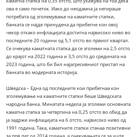
каматна стапка на 0,35 отсто, што укажува на тоа дека
ова е само почеток. Иако до неодамна ја негираше
потребата од зголемување на каматните стапки,
банката се најде принудена да прибегне кон овој
чекор откако инфлацијата достигна највисоко ниво во
последните 20 години од 5,1 отсто во првиот квартал.
Се очекува каматната стапка да се зголеми на 2,5 отсто
до крајот на 2022 година и 3,5 отсто до средината на
2023 година, што би бил најагресивниот пристап на
банката во модерната историја.
Шведска – Една од последните кои прибегнаа кон
зголемување на каматните стапки беше Шведската
народна банка. Минатата недела ја зголеми основната
каматна стапка за четвртина на 0,25 отсто во обид да
ја задржи инфлацијата на 6 отсто, највисоко ниво од
1991 година. Така, каматните стапки станаа позитивни
за прв пат од 2014 година, а очекувањата се за уште