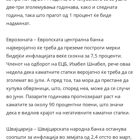
две-три зголемувања годинава, како и следната
година, така што прагот од 1 процент ќе биде
надминат.
Еврозоната – Европската централна банка
најверојатно ќе треба да преземе построги мерки
бидејќи инфлацијата веќе скокна за 7,5 проценти.
Членот на одборот на ЕЦБ, Изабел Шнабел, рече оваа
недела дека каматните стапки веројатно ќе треба да се
зголемат во јули. А пред тоа, таа мора да престане да
купува обврзници, што, според неа, може да се случи
во јуни. Пазарите годинава прогнозираат раст на
каматите за околу 90 процентни поени, што значи
дека е видлив крајот на негативните каматни стапки.
Швајцарија – Швајцарската народна банка останува
соопшти за инфлација во земјата од 2,4 отсто во март,