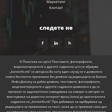
Маркетинг
Контакт
следете не
© Политика на сајтот:Текстовите, фотографиите,
видеоматеријалите и другите содржини што ги објавува
„biznisinfo.mk" се авторски.Во ниту еден случај не е дозволено
нивно бесплатно преземање без дозвола од редакцијата на Бизнис
Инфо.Доколку се добие дозвола, текстовите, фотографиите,
видеоматеријалите и другите содржини дозволено е да се
преземат со задолжително наведување на изворот и авторот со
вметнување на директна интернет-врска (линк) до оригиналната
содржина на „biznisinfo.mk".При добивање на одобрување од
редакцијата за превземање на текст, може да се превземе само дел
од новинарско дело насловот, придружната фотографија (односно