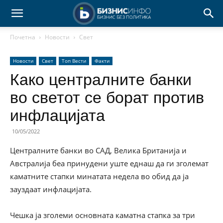
Почетна
Новости
Свет
Новости
Свет
Топ Вести
Факти
Како централните банки
во светот се борат против
инфлацијата
10/05/2022
Централните банки во САД, Велика Британија и
Австралија беа принудени уште еднаш да ги зголемат
каматните стапки минатата недела во обид да ја
зауздаат инфлацијата.
Чешка ја зголеми основната каматна стапка за три