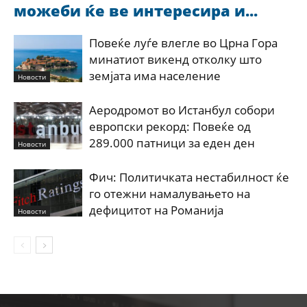
можеби ќе ве интересира и...
Повеќе луѓе влегле во Црна Гора
минатиот викенд отколку што
земјата има население
Новости
Аеродромот во Истанбул собори
европски рекорд: Повеќе од
289.000 патници за еден ден
Новости
Фич: Политичката нестабилност ќе
го отежни намалувањето на
дефицитот на Романија
Новости