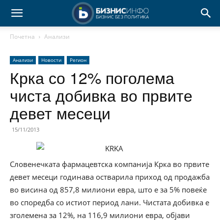
Почетна
Анализи
Анализи
Новости
Регион
Крка со 12% поголема
чиста добивка во првите
девет месеци
15/11/2013
Словенечката фармацевтска компанија Крка во првите
девет месеци годинава остварила приход од продажба
во висина од 857,8 милиони евра, што е за 5% повеќе
во споредба со истиот период лани. Чистата добивка е
зголемена за 12%, на 116,9 милиони евра, објави