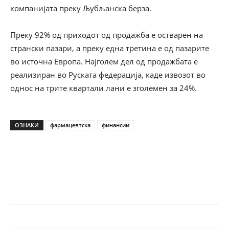
компанијата преку Љубљанска берза.
Преку 92% од приходот од продажба е остварен на
странски пазари, а преку една третина е од пазарите
во источна Европа. Најголем дел од продажбата е
реализиран во Руската федерација, каде извозот во
однос на трите квартали лани е зголемен за 24%.
ОЗНАКИ
фармацевтска
финансии