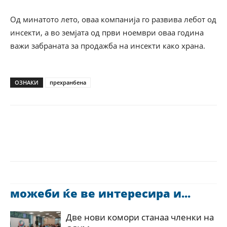
Од минатото лето, оваа компанија го развива лебот од
инсекти, а во земјата од први ноември оваа година
важи забраната за продажба на инсекти како храна.
ОЗНАКИ
прехранбена
можеби ќе ве интересира и...
Две нови комори станаа членки на