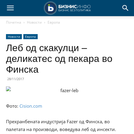
Почетна
Новости
Европа
Новости
Европа
Леб од скакулци –
деликатес од пекара во
Финска
28/11/2017
Фото:
Cision.com
Прехранбената индустрија Fazer од Финска, во
палетата на производи, воведува леб од инсекти.