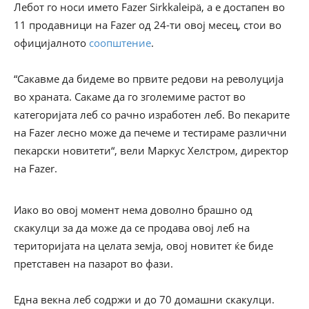
Лебот го носи името Fazer Sirkkaleipä, а е достапен во
11 продавници на Fazer од 24-ти овој месец, стои во
официјалното
соопштение
.
“Сакавме да бидеме во првите редови на револуција
во храната. Сакаме да го зголемиме растот во
категоријата леб со рачно изработен леб. Во пекарите
на Fazer лесно може да печеме и тестираме различни
пекарски новитети“, вели Маркус Хелстром, директор
на Fazer.
Иако во овој момент нема доволно брашно од
скакулци за да може да се продава овој леб на
територијата на целата земја, овој новитет ќе биде
претставен на пазарот во фази.
Една векна леб содржи и до 70 домашни скакулци.