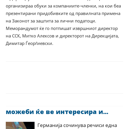
организираа обуки за компаниите-членки, на кои беа
презентирани придобивките од правилната примена
на Законот за заштита за лични податоци.
Меморандумот ќе го потпишат извршниот директор
на ССК, Митко Алексов и директорот на Дирекцијата,
Димитар Ѓеорѓиевски.
можеби ќе ве интересира и...
Германија сочинува речиси една