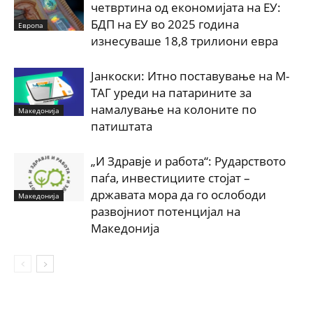
четвртина од економијата на ЕУ:
БДП на ЕУ во 2025 година
Европа
изнесуваше 18,8 трилиони евра
Јанкоски: Итно поставување на М-
ТАГ уреди на патарините за
намалување на колоните по
Македонија
патиштата
„И Здравје и работа“: Рударството
паѓа, инвестициите стојат –
државата мора да го ослободи
Македонија
развојниот потенцијал на
Македонија