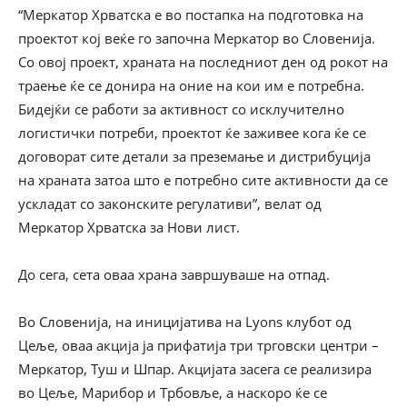
“Меркатор Хрватска е во постапка на подготовка на
проектот кој веќе го започна Меркатор во Словенија.
Со овој проект, храната на последниот ден од рокот на
траење ќе се донира на оние на кои им е потребна.
Бидејќи се работи за активност со исклучително
логистички потреби, проектот ќе заживее кога ќе се
договорат сите детали за преземање и дистрибуција
на храната затоа што е потребно сите активности да се
ускладат со законските регулативи”, велат од
Меркатор Хрватска за Нови лист.
До сега, сета оваа храна завршуваше на отпад.
Во Словенија, на иницијатива на Lyons клубот од
Цеље, оваа акција ја прифатија три трговски центри –
Меркатор, Туш и Шпар. Акцијата засега се реализира
во Цеље, Марибор и Трбовље, а наскоро ќе се