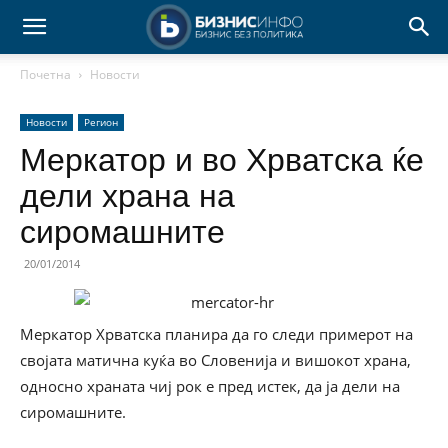
Почетна
Новости
Новости
Регион
Меркатор и во Хрватска ќе
дели храна на
сиромашните
20/01/2014
Меркатор Хрватска планира да го следи примерот на
својата матична куќа во Словенија и вишокот храна,
односно храната чиј рок е пред истек, да ја дели на
сиромашните.