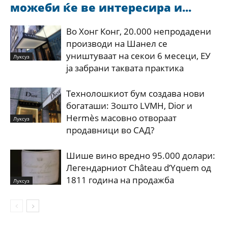
можеби ќе ве интересира и...
Во Хонг Конг, 20.000 непродадени
производи на Шанел се
уништуваат на секои 6 месеци, ЕУ
Луксуз
ја забрани таквата практика
Технолошкиот бум создава нови
богаташи: Зошто LVMH, Dior и
Hermès масовно отвораат
Луксуз
продавници во САД?
Шише вино вредно 95.000 долари:
Легендарниот Château d’Yquem од
1811 година на продажба
Луксуз