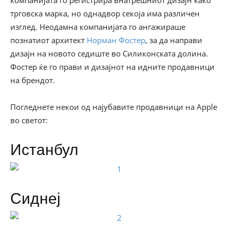
компанијата го регистрира внатрешниот дизајн како
трговска марка, но однадвор секоја има различен
изглед. Неодамна компанијата го ангажираше
познатиот архитект
Норман Фостер
, за да направи
дизајн на новото седиште во Силиконската долина.
Фостер ќе го прави и дизајнот на идните продавници
на брендот.
Погледнете некои од најубавите продавници на Apple
во светот:
Истанбул
Сиднеј