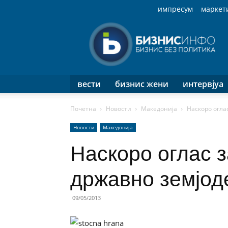
импресум
маркет
Бизнис
Инфо
вести
бизнис жени
интервјуа
Почетна
Новости
Македонија
Наскоро огла
Новости
Македонија
Наскоро оглас з
државно земјод
09/05/2013