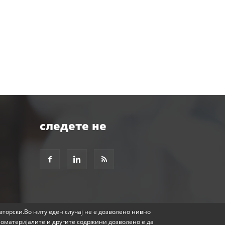
следете не
авторски.Во ниту еден случај не е дозволено нивно
еоматеријалите и другите содржини дозволено е да