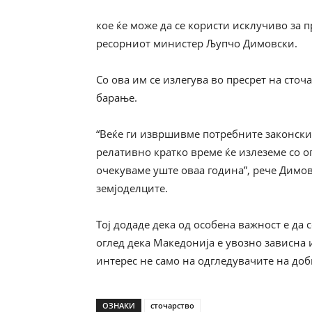
кое ќе може да се користи исклучиво за п
ресорниот министер Љупчо Димовски.
Со ова им се излегува во пресрет на сто
барање.
“Веќе ги извршивме потребните законски
релативно кратко време ќе излеземе со ог
очекуваме уште оваа година”, рече Димов
земјоделците.
Тој додаде дека од особена важност е да
оглед дека Македонија е увозно зависна и
интерес не само на одгледувачите на доби
ОЗНАКИ
сточарство