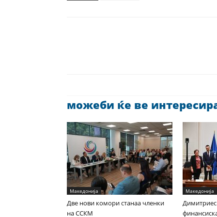
можеби ќе ве интересира 
Македонија
Македонија
Две нови комори станаа членки
Димитриес
на ССКМ
финансиска