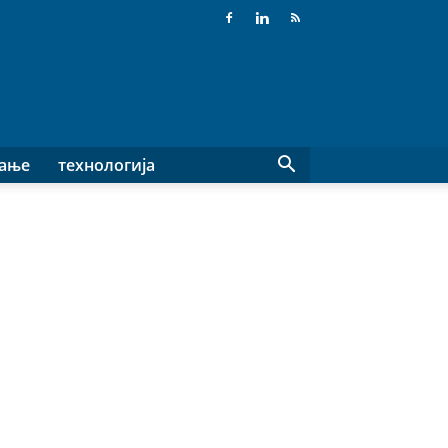
вање
технологија