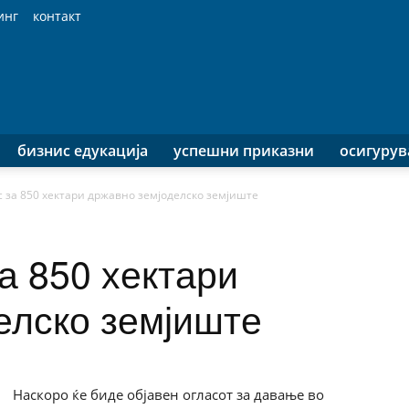
инг
контакт
бизнис едукација
успешни приказни
осигуру
с за 850 хектари државно земјоделско земјиште
а 850 хектари
елско земјиште
Наскоро ќе биде објавен огласот за давање во