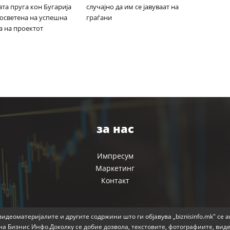
та пруга кон Бугарија
случајно да им се јавуваат на
посветена на успешна
граѓани
а на проектот
за нас
Импресум
Маркетинг
Контакт
идеоматеријалите и другите содржини што ги објавува „biznisinfo.mk" се 
на Бизнис Инфо.Доколку се добие дозвола, текстовите, фотографиите, вид