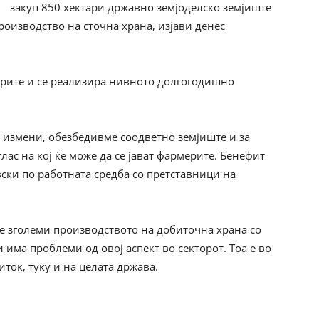
закуп 850 хектари државно земјоделско земјиште
роизводство на сточна храна, изјави денес
чарите и се реализира нивното долгогодишно
 измени, обезбедивме соодветно земјиште и за
лас на кој ќе може да се јават фармерите. Бенефит
ски по работната средба со претставници на
 се зголеми производството на добиточна храна со
 има проблеми од овој аспект во секторот. Тоа е во
ток, туку и на целата држава.