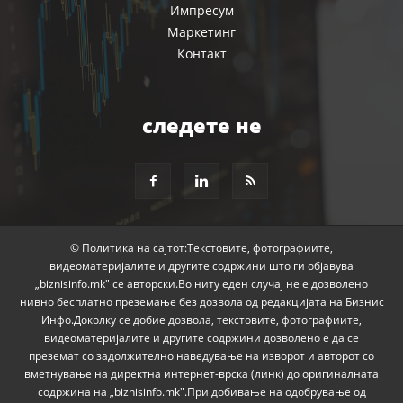
Импресум
Маркетинг
Контакт
следете не
© Политика на сајтот:Текстовите, фотографиите,
видеоматеријалите и другите содржини што ги објавува
„biznisinfo.mk" се авторски.Во ниту еден случај не е дозволено
нивно бесплатно преземање без дозвола од редакцијата на Бизнис
Инфо.Доколку се добие дозвола, текстовите, фотографиите,
видеоматеријалите и другите содржини дозволено е да се
преземат со задолжително наведување на изворот и авторот со
вметнување на директна интернет-врска (линк) до оригиналната
содржина на „biznisinfo.mk".При добивање на одобрување од