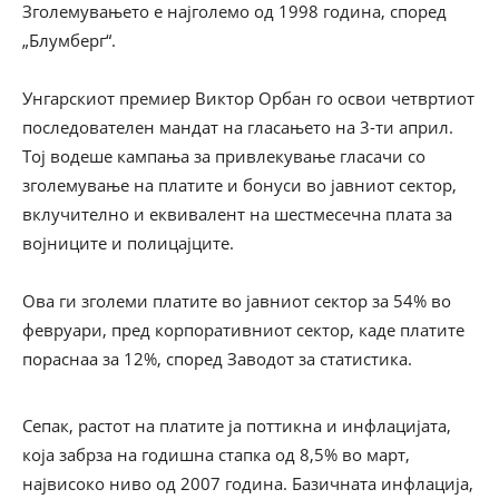
Зголемувањето е најголемо од 1998 година, според
„Блумберг“.
Унгарскиот премиер Виктор Орбан го освои четвртиот
последователен мандат на гласањето на 3-ти април.
Тој водеше кампања за привлекување гласачи со
зголемување на платите и бонуси во јавниот сектор,
вклучително и еквивалент на шестмесечна плата за
војниците и полицајците.
Ова ги зголеми платите во јавниот сектор за 54% во
февруари, пред корпоративниот сектор, каде платите
пораснаа за 12%, според Заводот за статистика.
Сепак, растот на платите ја поттикна и инфлацијата,
која забрза на годишна стапка од 8,5% во март,
највисоко ниво од 2007 година. Базичната инфлација,