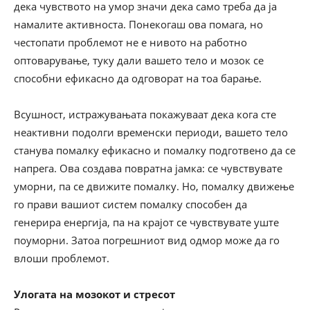
дека чувството на умор значи дека само треба да ја
намалите активноста. Понекогаш ова помага, но
честопати проблемот не е нивото на работно
оптоварување, туку дали вашето тело и мозок се
способни ефикасно да одговорат на тоа барање.
Всушност, истражувањата покажуваат дека кога сте
неактивни подолги временски периоди, вашето тело
станува помалку ефикасно и помалку подготвено да се
напрега. Ова создава повратна јамка: се чувствувате
уморни, па се движите помалку. Но, помалку движење
го прави вашиот систем помалку способен да
генерира енергија, па на крајот се чувствувате уште
поуморни. Затоа погрешниот вид одмор може да го
влоши проблемот.
Улогата на мозокот и стресот