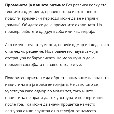
Променете ја вашата рутина:
Без разлика колку сте
технички одморени, правењето на истото нешто
подолги временски периоди може да ве направи
„рамни“. Обидете се да ја промените околината. На
пример, работете од друга соба или кафетерија.
Ако се чувствувате уморни, повеќе одмор изгледа како
очигледно решение. Но, правењето пауза само ја
отстранува побарувачката, не мора нужно да ја
промени состојбата на вашето тело и ум.
Покорисен пристап е да обрнете внимание на она што
навистина ви ја враќа енергијата. Не само што се
чувствува како одмор во моментот, туку и што
навистина ве прави да се чувствувате поенергични
после тоа. Тоа може да значи прошетка наместо
легнување или спуштање на телефонот наместо