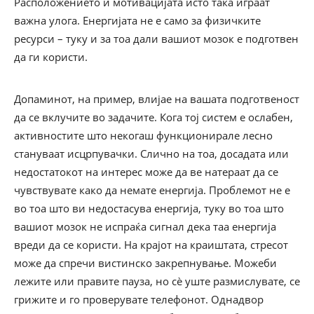
Расположението и мотивацијата исто така играат
важна улога. Енергијата не е само за физичките
ресурси – туку и за тоа дали вашиот мозок е подготвен
да ги користи.
Допаминот, на пример, влијае на вашата подготвеност
да се вклучите во задачите. Кога тој систем е ослабен,
активностите што некогаш функционирале лесно
стануваат исцрпувачки. Слично на тоа, досадата или
недостатокот на интерес може да ве натераат да се
чувствувате како да немате енергија. Проблемот не е
во тоа што ви недостасува енергија, туку во тоа што
вашиот мозок не испраќа сигнал дека таа енергија
вреди да се користи. На крајот на краиштата, стресот
може да спречи вистинско закрепнување. Можеби
лежите или правите пауза, но сè уште размислувате, се
грижите и го проверувате телефонот. Однадвор