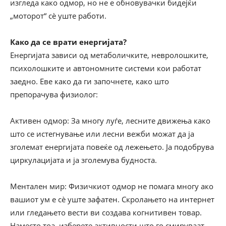
изгледа како одмор, но не е обновувачки бидејќи
„моторот“ сè уште работи.
Како да се врати енергијата?
Енергијата зависи од метаболичките, невролошките,
психолошките и автономните системи кои работат
заедно. Еве како да ги започнете, како што
препорачува физиолог:
Активен одмор: За многу луѓе, лесните движења како
што се истегнување или лесни вежби можат да ја
зголемат енергијата повеќе од лежењето. Ја подобрува
циркулацијата и ја зголемува будноста.
Ментален мир: Физичкиот одмор не помага многу ако
вашиот ум е сè уште зафатен. Скролањето на интернет
или гледањето вести ви создава когнитивен товар.
Наместо тоа, изберете активности што го смируваат