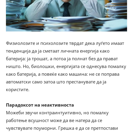
Физиолозите и психолозите тврдат дека луѓето имаат
тенденција да ја сметаат личната енергија како
батерија: ја трошат, а потоа ја полнат без да прават
ништо. Но, биолошки, енергијата се однесува помалку
како батерија, а повеќе како машина: не се поправа
автоматски само затоа што престанувате да ја
користите.
Парадоксот на неактивноста
Можеби звучи контраинтуитивно, но помалку
работење всушност може да ве натера да се
чувствувате поуморни. Грешка е да се претпостави