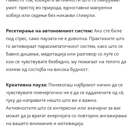
умот: престој во природа, едноставни мануелни
хобија или седење без никакви стимули.
Ресетирање на автономниот систем:
Ако сте биле
под стрес, само паузата не е доволна. Практиките што
го активираат парасимпатичкиот систем, како што се
бавно дишење, медитација или разговор со луѓе со
кои се чувствувате безбедно, му помагаат на телото да
излезе од состојба на висока будност.
Креативна пауза:
Понекогаш најбрзиот начин да се
чувствувате поенергично не е да се оддалечите од сè,
туку да направите нешто што ви е важно.
Активностите што се интересни или значајни за вас
можат да ја вратат енергијата со повторно ангажирање
на вашето внимание и мотивација.