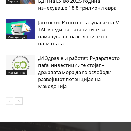
БДП на ЕУ во 2025 година
Европа
изнесуваше 18,8 трилиони евра
Јанкоски: Итно поставување на М-
ТАГ уреди на патарините за
намалување на колоните по
Македонија
патиштата
„И Здравје и работа“: Рударството
паѓа, инвестициите стојат –
државата мора да го ослободи
Македонија
развојниот потенцијал на
Македонија