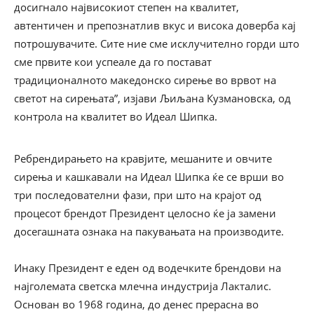
досигнало највисокиот степен на квалитет,
автентичен и препознатлив вкус и висока доверба кај
потрошувачите. Сите ние сме исклучително горди што
сме првите кои успеале да го постават
традиционалното македонско сирење во врвот на
светот на сирењата”, изјави Љиљана Кузмановска, од
контрола на квалитет во Идеал Шипка.
Ребрендирањето на кравјите, мешаните и овчите
сирења и кашкавали на Идеал Шипка ќе се врши во
три последователни фази, при што на крајот од
процесот брендот Президент целосно ќе ја замени
досегашната ознака на пакувањата на производите.
Инаку Президент е еден од водечките брендови на
најголемата светска млечна индустрија Лакталис.
Основан во 1968 година, до денес прерасна во