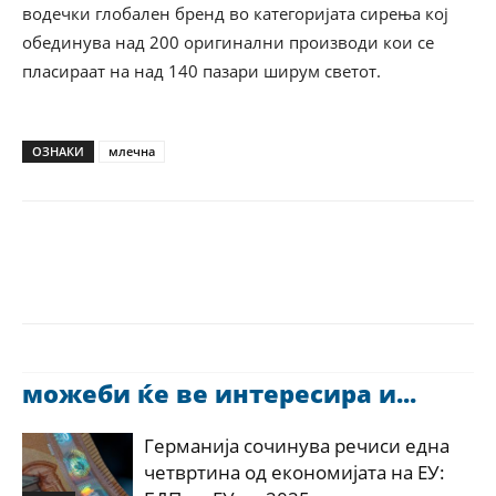
водечки глобален бренд во категоријата сирења кој
обединува над 200 оригинални производи кои се
пласираат на над 140 пазари ширум светот.
ОЗНАКИ
млечна
можеби ќе ве интересира и...
Германија сочинува речиси една
четвртина од економијата на ЕУ: