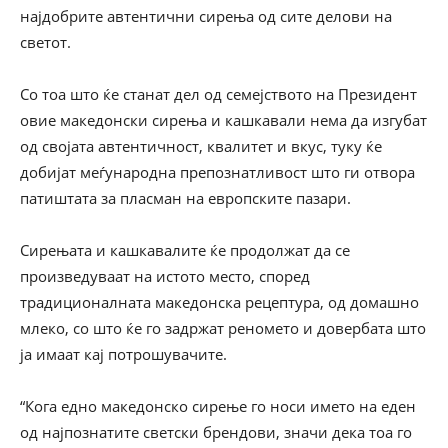
најдобрите автентични сирења од сите делови на
светот.
Со тоа што ќе станат дел од семејството на Президент
овие македонски сирења и кашкавали нема да изгубат
од својата автентичност, квалитет и вкус, туку ќе
добијат меѓународна препознатливост што ги отвора
патиштата за пласман на европските пазари.
Сирењата и кашкавалите ќе продолжат да се
произведуваат на истото место, според
традиционалната македонска рецептура, од домашно
млеко, со што ќе го задржат реномето и довербата што
ја имаат кај потрошувачите.
“Кога едно македонско сирење го носи името на еден
од најпознатите светски брендови, значи дека тоа го