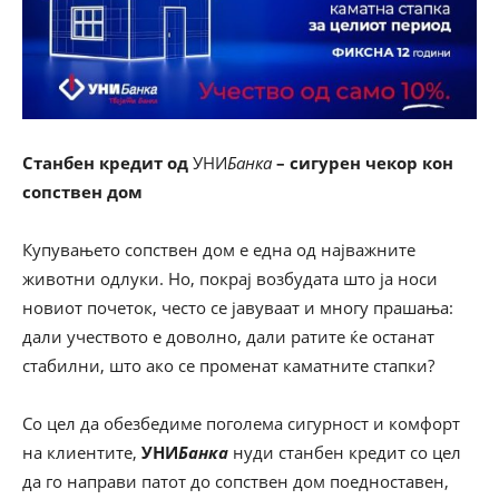
Станбен кредит од
УНИ
Банка
– сигурен чекор кон
сопствен дом
Купувањето сопствен дом е една од најважните
животни одлуки. Но, покрај возбудата што ја носи
новиот почеток, често се јавуваат и многу прашања:
дали учеството е доволно, дали ратите ќе останат
стабилни, што ако се променат каматните стапки?
Со цел да обезбедиме поголема сигурност и комфорт
на клиентите,
УНИ
Банка
нуди станбен кредит со цел
да го направи патот до сопствен дом поедноставен,