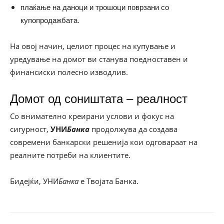
плаќање на даноци и трошоци поврзани со
купопродажбата.
На овој начин, целиот процес на купување и
уредување на домот ви станува поедноставен и
финансиски полесно изводлив.
Домот од соништата – реалност
Со внимателно креирани услови и фокус на
сигурност,
УНИ
Банка
продолжува да создава
современи банкарски решенија кои одговараат на
реалните потреби на клиентите.
Бидејќи, УНИ
Банка
е Твојата Банка.