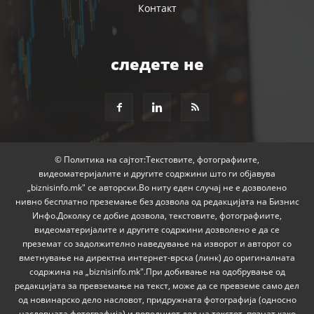
Контакт
следете не
© Политика на сајтот:Текстовите, фотографиите,
видеоматеријалите и другите содржини што ги објавува
„biznisinfo.mk" се авторски.Во ниту еден случај не е дозволено
нивно бесплатно преземање без дозвола од редакцијата на Бизнис
Инфо.Доколку се добие дозвола, текстовите, фотографиите,
видеоматеријалите и другите содржини дозволено е да се
преземат со задолжително наведување на изворот и авторот со
вметнување на директна интернет-врска (линк) до оригиналната
содржина на „biznisinfo.mk".При добивање на одобрување од
редакцијата за превземање на текст, може да се превземе само дел
од новинарско дело насловот, придружната фотографија (односно
насловната фотографија) и воведниот дел на текстот, познат како