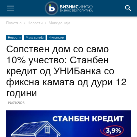
Почетна
Новости
Македонија
Новости
Македонија
Финансии
Сопствен дом со само
10% учество: Станбен
кредит од УНИБанка со
фиксна камата од дури 12
години
19/03/2026