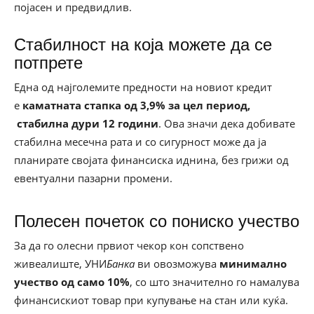
појасен и предвидлив.
Стабилност на која можете да се
потпрете
Една од најголемите предности на новиот кредит
е
каматната стапка од 3,9% за цел период,
стабилна дури 12 години
. Ова значи дека добивате
стабилна месечна рата и со сигурност може да ја
планирате својата финансиска иднина, без грижи од
евентуални пазарни промени.
Полесен почеток со пониско учество
За да го олесни првиот чекор кон сопствено
живеалиште, УНИ
Банка
ви овозможува
минимално
учество од само 10%
, со што значително го намалува
финансискиот товар при купување на стан или куќа.