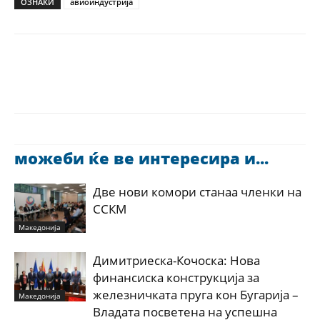
ОЗНАКИ
авиоиндустрија
можеби ќе ве интересира и...
Две нови комори станаа членки на
ССКМ
Македонија
Димитриеска-Кочоска: Нова
финансиска конструкција за
железничката пруга кон Бугарија –
Македонија
Владата посветена на успешна