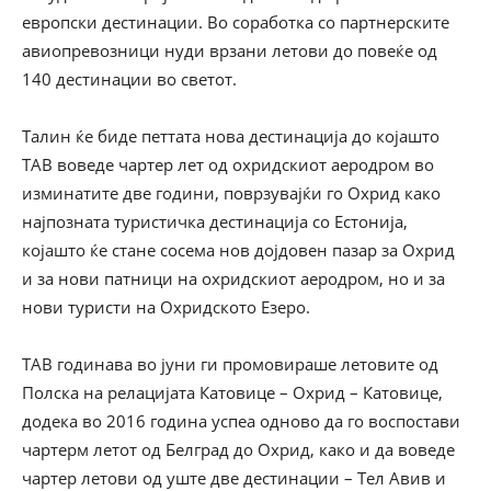
европски дестинации. Во соработка со партнерските
авиопревозници нуди врзани летови до повеќе од
140 дестинации во светот.
Талин ќе биде петтата нова дестинација до којашто
ТАВ воведе чартер лет од охридскиот аеродром во
изминатите две години, поврзувајќи го Охрид како
најпозната туристичка дестинација со Естонија,
којашто ќе стане сосема нов дојдовен пазар за Охрид
и за нови патници на охридскиот аеродром, но и за
нови туристи на Охридското Езеро.
ТАВ годинава во јуни ги промовираше летовите од
Полска на релацијата Катовице – Охрид – Катовице,
додека во 2016 година успеа одново да го воспостави
чартерм летот од Белград до Охрид, како и да воведе
чартер летови од уште две дестинации – Тел Авив и