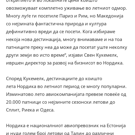
откритието и во локалните цени коишто
овозможуваат комплетно уживање во летниот одмор.
Многу луѓе ги посетиле Париз и Рим, но Македонија
со нејзината фантастична природа и култура
дефинитивно вреди да се посети. Кога избираме
некоја нова дестинација, многу внимаваме и на тоа
патниците преку неа да може да посетат уште неколку
други земји во исто време“, изјави Свен Кукемелк,
ивршен директор за развој на бизнисот во Нордика.
Според Кукемелк, дестинациите до коишто
лета Нордика во летниот период се многу популарни.
Изминатово лето авиокомпанијата превезе повеќе од
20.000 патници со нејзините сезонски летови до
Сплит, Риека и Одеса.
Нордика е националниот авиопревозник на Естонија
и нуди голем број летови од Талин до различни