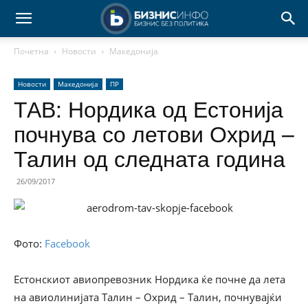
Почетна
Новости
Македонија
Новости
Македонија
ПР
ТАВ: Нордика од Естонија
почнува со летови Охрид –
Талин од следната година
26/09/2017
Фото:
Facebook
Естонскиот авиопревозник Нордика ќе почне да лета
на авиолинијата Талин – Охрид – Талин, почнувајќи