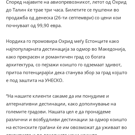
Според најавите на авиопревозникот, летот од Охрид
до Талин ќе трае три часа. Билетите се пуштени во
продажба од денеска (26-ти септември) со цени кои
почнуваат од 99,90 евра.
Нордика го промовира Охрид меѓу Естонците како
најпопуларната дестинација за одмор во Македонија,
како прекрасен и романтичен град со богата
архитектура, со пејзажи коишто го одземаат здивот,
притоа потенцирајќи дека станува збор за град којшто
е под заштита на УНЕСКО.
“На нашите клиенти сакаме да им понудиме и
алтернативни дестинации, како дополнување на
големите градови. Нашата цел е да пронајдеме
различни и возбудливи дестинации за одмор коишто
на естонските граѓани ќе им овозможат да уживаат во