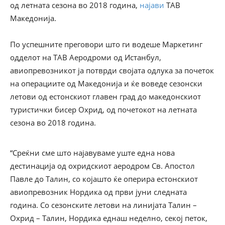
од летната сезона во 2018 година,
најави
ТАВ
Македонија.
По успешните преговори што ги водеше Маркетинг
одделот на ТАВ Аеродроми од Истанбул,
авиопревозникот ја потврди својата одлука за почеток
на операциите од Македонија и ќе воведе сезонски
летови од естонскиот главен град до македонскиот
туристички бисер Охрид, од почетокот на летната
сезона во 2018 година.
“Среќни сме што најавуваме уште една нова
дестинација од охридскиот аеродром Св. Апостол
Павле до Талин, со којашто ќе оперира естонскиот
авиопревозник Нордика од први јуни следната
година. Со сезонските летови на линијата Талин –
Охрид – Талин, Нордика еднаш неделно, секој петок,