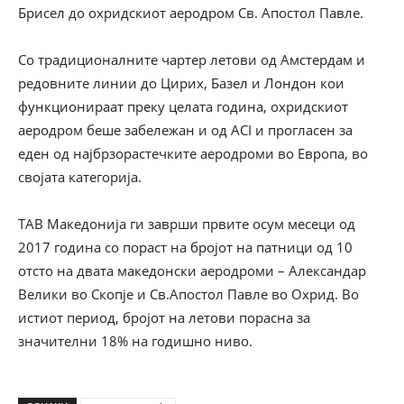
Брисел до охридскиот аеродром Св. Апостол Павле.
Со традиционалните чартер летови од Амстердам и
редовните линии до Цирих, Базел и Лондон кои
функционираат преку целата година, охридскиот
аеродром беше забележан и од ACI и прогласен за
еден од најбрзорастечките аеродроми во Европа, во
својата категорија.
ТАВ Македонија ги заврши првите осум месеци од
2017 година со пораст на бројот на патници од 10
отсто на двата македонски аеродроми – Александар
Велики во Скопје и Св.Апостол Павле во Охрид. Во
истиот период, бројот на летови порасна за
значителни 18% на годишно ниво.