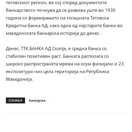
тетовскиот регион, во кој според документите
банкарството почнува да се развива уште во 1930
година со формирањето на тогашната Тетовска
Кредитна Банка АД, како една од најстарите банки во
македонската банкарска историја до денес.
Денес, ТТК БАНКА АД Скопје, е средна банка со
стабилен позитивен раст. Банката располага со
широко распространета мрежа на осум филијали и 23
експозитури низ цела територија на Република
Македонија.
ОЗНАКИ
банкарска