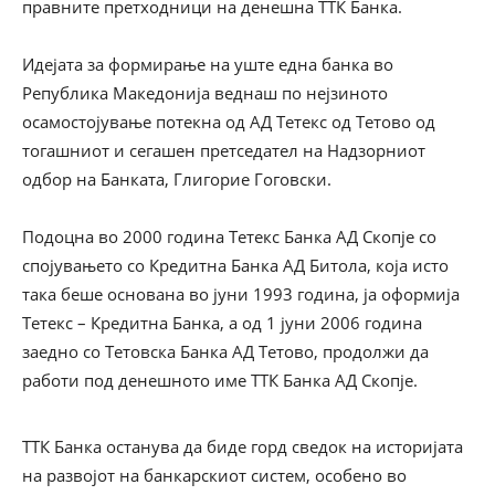
правните претходници на денешна ТТК Банка.
Идејата за формирање на уште една банка во
Република Македонија веднаш по нејзиното
осамостојување потекна од АД Тетекс од Тетово од
тогашниот и сегашен претседател на Надзорниот
одбор на Банката, Глигорие Гоговски.
Подоцна во 2000 година Тетекс Банка АД Скопје со
спојувањето со Кредитна Банка АД Битола, која исто
така беше основана во јуни 1993 година, ја оформија
Тетекс – Кредитна Банка, а од 1 јуни 2006 година
заедно со Тетовска Банка АД Тетово, продолжи да
работи под денешното име ТТК Банка АД Скопје.
ТТК Банка останува да биде горд сведок на историјата
на развојот на банкарскиот систем, особено во