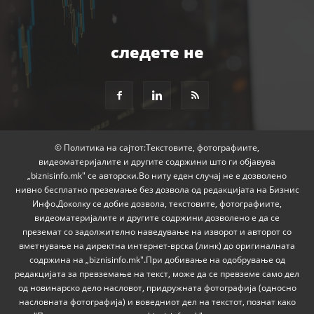
следете не
© Политика на сајтот:Текстовите, фотографиите,
видеоматеријалите и другите содржини што ги објавува
„biznisinfo.mk" се авторски.Во ниту еден случај не е дозволено
нивно бесплатно преземање без дозвола од редакцијата на Бизнис
Инфо.Доколку се добие дозвола, текстовите, фотографиите,
видеоматеријалите и другите содржини дозволено е да се
преземат со задолжително наведување на изворот и авторот со
вметнување на директна интернет-врска (линк) до оригиналната
содржина на „biznisinfo.mk".При добивање на одобрување од
редакцијата за превземање на текст, може да се превземе само дел
од новинарско дело насловот, придружната фотографија (односно
насловната фотографија) и воведниот дел на текстот, познат како