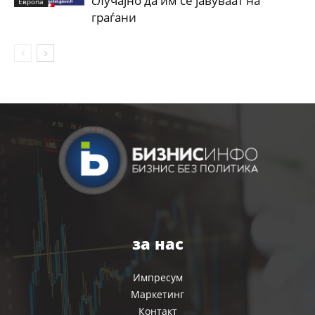
случајно да им се јавуваат на
Европа
граѓани
за нас
Импресум
Маркетинг
Контакт