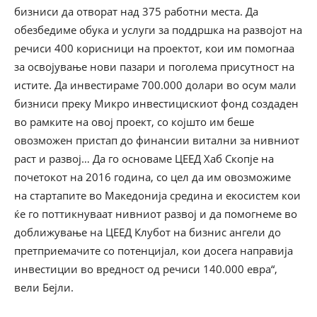
бизниси да отворат над 375 работни места. Да
обезбедиме обука и услуги за поддршка на развојот на
речиси 400 корисници на проектот, кои им помогнаа
за освојување нови пазари и поголема присутност на
истите. Да инвестираме 700.000 долари во осум мали
бизниси преку Микро инвестицискиот фонд создаден
во рамките на овој проект, со којшто им беше
овозможен пристап до финансии витални за нивниот
раст и развој… Да го основаме ЦЕЕД Хаб Скопје на
почетокот на 2016 година, со цел да им овозможиме
на стартапите во Македонија средина и екосистем кои
ќе го поттикнуваат нивниот развој и да помогнеме во
доближување на ЦЕЕД Клубот на бизнис ангели до
претприемачите со потенцијал, кои досега направија
инвестиции во вредност од речиси 140.000 евра“,
вели Бејли.