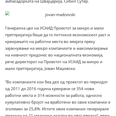
амбасадорката на Швајцарија, Сибил Сутер.
Генерална цел на УСАИД Проектот за микро и мали
претпријатија беше да го поттикне економскиот раст и
креирањето на работни места во земјата преку
зајакнување на микро компаниите и максимизирање
на нивниот придонес во националната економија,
рече директорот на Проектот на УСАИД за микро и
мали претпријатија, Јован Маџовски.
“Во компаниите кои беа дел од проектот во периодот
од 2011 до 2016 година креирани се 354 нови
работни места и 314 можности за работа, односно
кумулативно бројот на вработени во овие компании е
зголемен за 25,8%. Истите овие компании генерирале
приходи од 21 милиони долари во овој период“, вели