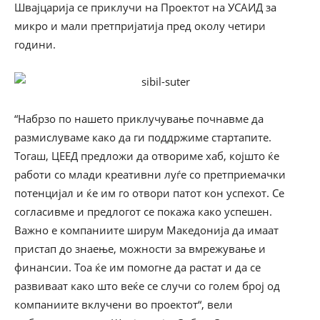
Швајцарија се приклучи на Проектот на УСАИД за
микро и мали претпријатија пред околу четири
години.
“Набрзо по нашето приклучување почнавме да
размислуваме како да ги поддржиме стартапите.
Тогаш, ЦЕЕД предложи да отвориме хаб, којшто ќе
работи со млади креативни луѓе со претприемачки
потенцијал и ќе им го отвори патот кон успехот. Се
согласивме и предлогот се покажа како успешен.
Важно е компаниите ширум Македонија да имаат
пристап до знаење, можности за вмрежување и
финансии. Тоа ќе им помогне да растат и да се
развиваат како што веќе се случи со голем број од
компаниите вклучени во проектот“, вели