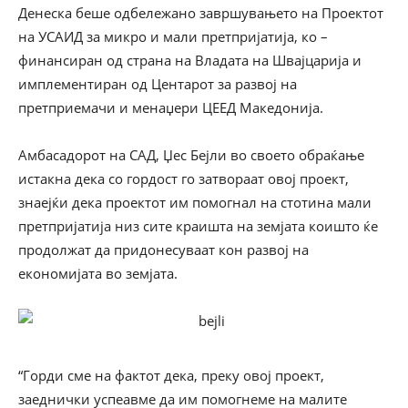
Денеска беше одбележано завршувањето на Проектот
на УСАИД за микро и мали претпријатија, ко –
финансиран од страна на Владата на Швајцарија и
имплементиран од Центарот за развој на
претприемачи и менаџери ЦЕЕД Македонија.
Амбасадорот на САД, Џес Бејли во своето обраќање
истакна дека со гордост го затвораат овој проект,
знаејќи дека проектот им помогнал на стотина мали
претпријатија низ сите краишта на земјата коишто ќе
продолжат да придонесуваат кон развој на
економијата во земјата.
“Горди сме на фактот дека, преку овој проект,
заеднички успеавме да им помогнеме на малите