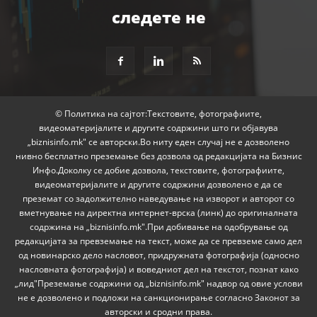
следете не
© Политика на сајтот:Текстовите, фотографиите,
видеоматеријалите и другите содржини што ги објавува
„biznisinfo.mk" се авторски.Во ниту еден случај не е дозволено
нивно бесплатно преземање без дозвола од редакцијата на Бизнис
Инфо.Доколку се добие дозвола, текстовите, фотографиите,
видеоматеријалите и другите содржини дозволено е да се
преземат со задолжително наведување на изворот и авторот со
вметнување на директна интернет-врска (линк) до оригиналната
содржина на „biznisinfo.mk".При добивање на одобрување од
редакцијата за превземање на текст, може да се превземе само дел
од новинарско дело насловот, придружната фотографија (односно
насловната фотографија) и воведниот дел на текстот, познат како
„лид"Преземање содржини од „biznisinfo.mk" надвор од овие услови
не е дозволено и подложи на санкционирање согласно Законот за
авторски и сродни права.