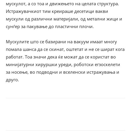
мускулот, а со тоа и движењето на целата структура.
Истражувачкиот тим креираше десетици вакви
мускули од различни материјали, од метални жици и
сунѓер за пакување до пластични плочи.
Мускулите што се базирани на вакуум имаат многу
помала шанса да се скинат, оштетат и не се шират кога
работат. Тоа значи дека ќе можат да се користат во
минијатурни хируршки уреди, роботски егзоскелети
за носење, во подводни и вселенски истражувања и
друго.