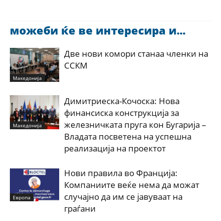
можеби ќе ве интересира и...
Две нови комори станаа членки на
ССКМ
Македонија
Димитриеска-Кочоска: Нова
финансиска конструкција за
железничката пруга кон Бугарија –
Македонија
Владата посветена на успешна
реализација на проектот
Нови правила во Франција:
Компаниите веќе нема да можат
случајно да им се јавуваат на
Европа
граѓани