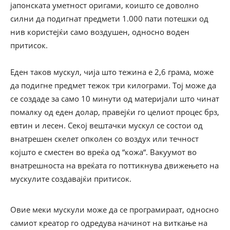
јапонската уметност оригами, коишто се доволно
силни да подигнат предмети 1.000 пати потешки од
нив користејќи само воздушен, односно воден
притисок.
Еден таков мускул, чија што тежина е 2,6 грама, може
да подигне предмет тежок три килограми. Тој може да
се создаде за само 10 минути од материјали што чинат
помалку од еден долар, правејќи го целиот процес брз,
евтин и лесен. Секој вештачки мускул се состои од
внатрешен скелет опколен со воздух или течност
којшто е сместен во вреќа од “кожа“. Вакуумот во
внатрешноста на вреќата го поттикнува движењето на
мускулите создавајќи притисок.
Овие меки мускули може да се програмираат, односно
самиот креатор го одредува начинот на виткање на