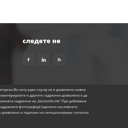
следете не
авторски.Во ниту еден случај не е дозволено нивно
еоматеријалите и другите содржини дозволено е да
налната содржина на „biznisinfo.mk".При добивање
придружната фотографија (односно насловната
е е дозволено и подложи на санкционирање согласно