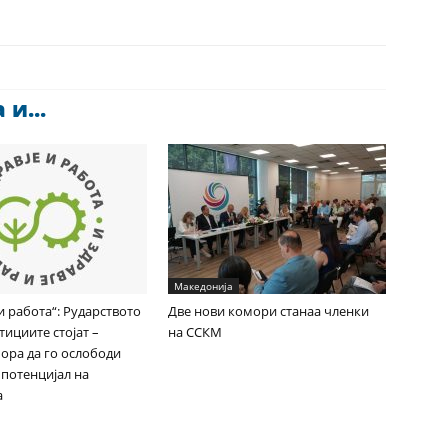
и...
Македонија
и работа“: Рударството
Две нови комори станаа членки
тициите стојат –
на ССКМ
ора да го ослободи
 потенцијал на
а