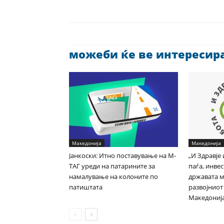
можеби ќе ве интересира 
Македонија
Македонија
Јанкоски: Итно поставување на М-
„И Здравје 
ТАГ уреди на патарините за
паѓа, инвес
намалување на колоните по
државата м
патиштата
развојниот
Македониј