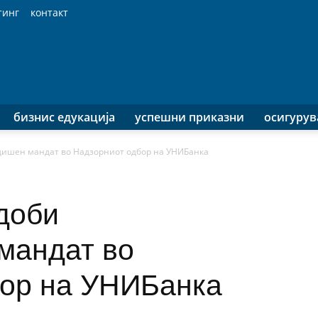
тинг
контакт
бизнис едукација
успешни приказни
осигуру
дишен мандат во Надзорниот одбор на УНИБанка
доби
мандат во
бор на УНИБанка