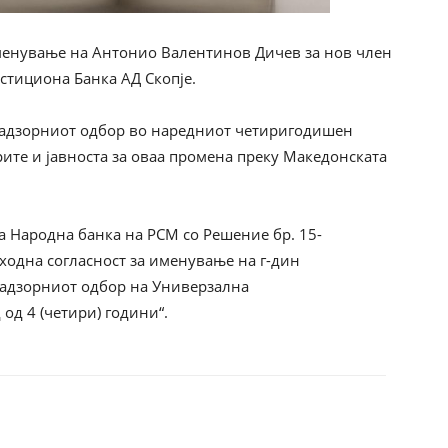
именување на Антонио Валентинов Дичев за нов член
стициона Банка АД Скопје.
 Надзорниот одбор во наредниот четиригодишен
рите и јавноста за оваа промена преку Македонската
а Народна банка на РСМ со Решениe бр. 15-
тходна согласност за именување на г-дин
адзорниот одбор на Универзална
од 4 (четири) години“.