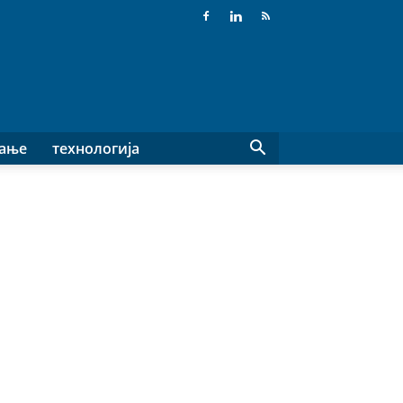
вање
технологија