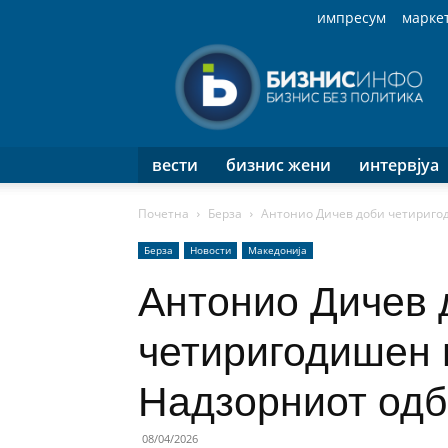
импресум
марке
Бизнис
Инфо
вести
бизнис жени
интервјуа
Почетна
Берза
Антонио Дичев доби четириго
Берза
Новости
Македонија
Антонио Дичев 
четиригодишен 
Надзорниот од
08/04/2026