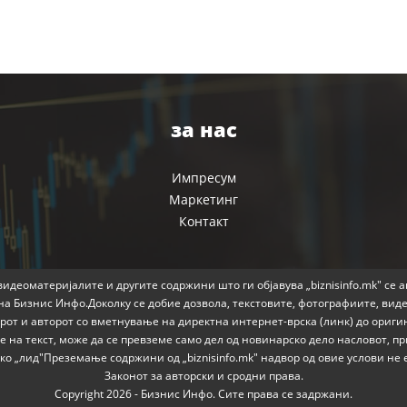
за нас
Импресум
Маркетинг
Контакт
идеоматеријалите и другите содржини што ги објавува „biznisinfo.mk" се 
на Бизнис Инфо.Доколку се добие дозвола, текстовите, фотографиите, вид
от и авторот со вметнување на директна интернет-врска (линк) до ориги
 на текст, може да се превземе само дел од новинарско дело насловот, 
како „лид"Преземање содржини од „biznisinfo.mk" надвор од овие услови н
Законот за авторски и сродни права.
Copyright 2026 - Бизнис Инфо. Сите права се задржани.