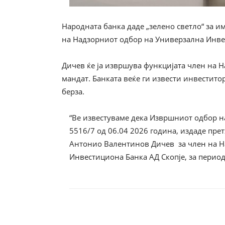
Народната банка даде „зелено светло“ за 
на Надзорниот одбор на Универзална Инве
Дичев ќе ја извршува функцијата член на
мандат. Банката веќе ги извести инвестито
берза.
“Ве известуваме дека Извршниот одбор н
5516/7 од 06.04 2026 година, издаде пре
Антонио Валентинов Дичев за член на Н
Инвестициона Банка АД Скопје, за период 