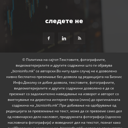
следете не
© Политика на сајтот:Текстовите, фотографиите,
видеоматеријалите и другите содржини што ги објавува
„biznisinfo.mk" се авторски.Во ниту еден случај не е дозволено
нивно бесплатно преземање без дозвола од редакцијата на Бизнис
Инфо.Доколку се добие дозвола, текстовите, фотографиите,
видеоматеријалите и другите содржини дозволено е да се
преземат со задолжително наведување на изворот и авторот со
вметнување на директна интернет-врска (линк) до оригиналната
содржина на „biznisinfo.mk".При добивање на одобрување од
редакцијата за превземање на текст, може да се превземе само дел
од новинарско дело насловот, придружната фотографија (односно
насловната фотографија) и воведниот дел на текстот, познат како