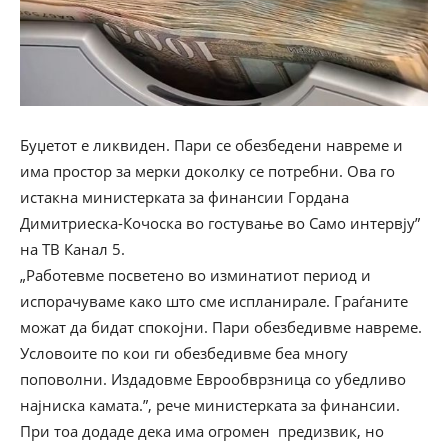
Буџетот е ликвиден. Пари се обезбедени навреме и
има простор за мерки доколку се потребни. Ова го
истакна министерката за финансии Гордана
Димитриеска-Кочоска во гостување во Само интервју”
на ТВ Канал 5.
„Работевме посветено во изминатиот период и
испорачуваме како што сме испланирале. Граѓаните
можат да бидат спокојни. Пари обезбедивме навреме.
Условоите по кои ги обезбедивме беа многу
поповолни. Издадовме Еврообврзница со убедливо
најниска камата.”, рече министерката за финансии.
При тоа додаде дека има огромен предизвик, но