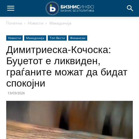
Почетна
Новости
Македонија
Новости
Македонија
Топ Вести
Финансии
Димитриеска-Кочоска:
Буџетот е ликвиден,
граѓаните можат да бидат
спокојни
13/03/2026