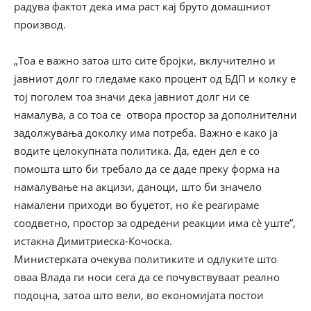
радува фактот дека има раст кај бруто домашниот
производ.
„Тоа е важно затоа што сите бројки, вклучително и
јавниот долг го гледаме како процент од БДП и колку е
тој поголем тоа значи дека јавниот долг ни се
намалува, а со тоа се отвора простор за дополнителни
задолжувања доколку има потреба. Важно е како ја
водите целокупната политика. Да, еден дел е со
помошта што би требало да се даде преку форма на
намалување на акцизи, даноци, што би значело
намалени приходи во буџетот, но ќе реагираме
соодветно, простор за одредени реакции има сè уште”,
истакна Димитриеска-Кочоска.
Министерката очекува политиките и одлуките што
оваа Влада ги носи сега да се почувствуваат реално
подоцна, затоа што вели, во економијата постои