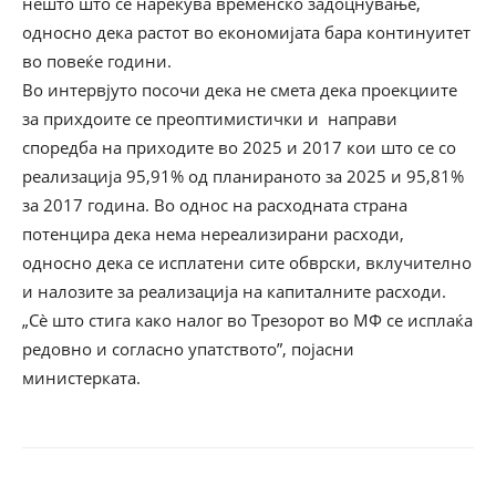
нешто што се нарекува временско задоцнување,
односно дека растот во економијата бара континуитет
во повеќе години.
Во интервјуто посочи дека не смета дека проекциите
за прихдоите се преоптимистички и направи
споредба на приходите во 2025 и 2017 кои што се со
реализација 95,91% од планираното за 2025 и 95,81%
за 2017 година. Во однос на расходната страна
потенцира дека нема нереализирани расходи,
односно дека се исплатени сите обврски, вклучително
и налозите за реализација на капиталните расходи.
„Сè што стига како налог во Трезорот во МФ се исплаќа
редовно и согласно упатството”, појасни
министерката.