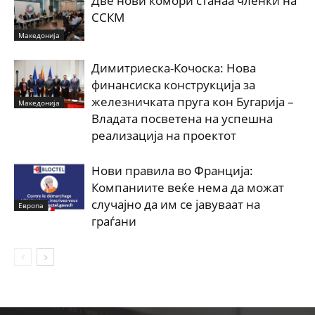
Две нови комори станаа членки на
ССКМ
Македонија
Димитриеска-Кочоска: Нова
финансиска конструкција за
железничката пруга кон Бугарија –
Македонија
Владата посветена на успешна
реализација на проектот
Нови правила во Франција:
Компаниите веќе нема да можат
случајно да им се јавуваат на
Европа
граѓани