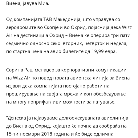
Виена, јавува Миа.
Од компанијата ТАВ Македонија, што управува со
аеродромите во Скопје и во Охрид, појаснија дека Wizz
Air на дестинација Охрид – Виена ќе оперира три пати
седмично односно секој вторник, четврток и недела,
по стартна цена на авио билетите од 19,99 евра.
Сорина Рац, менаџер за корпоративни комуникации
на Wizz Air по повод новата авионска линија за Виена
изјави дека компанијата постојано работи на
проширување на својата мрежа и кон обезбедување
на многу поприфатливи можности за патување.
“Денеска ја најавуваме долгоочекуваната авиолинија
до Виена од Охрид, којашто ќе почне да сообраќа на
15-ти ноември 2018 година и ќе биде одлична