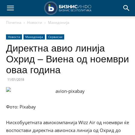
Почетна
Новости
Македонија
Новости
Македонија
Сервисни
Директна авио линија
Охрид – Виена од ноември
оваа година
11/01/2018
Фото: Pixabay
Нискобуџетната авиокомпанија Wizz Air од ноември ќе
воспостави директна авионска линија од Охрид до