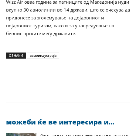
Wizz Air оваа година за патниците од Македонија нуди
вкупно 30 авиолинии во 14 држави, што се очекува да
придонесе за зголемување на дојдовниот и
појдовниот туризам, како и за унапредување на
бизнис врските меѓу државите.
ОЗНАКИ
авиоиндустрија
можеби ќе ве интересира и...