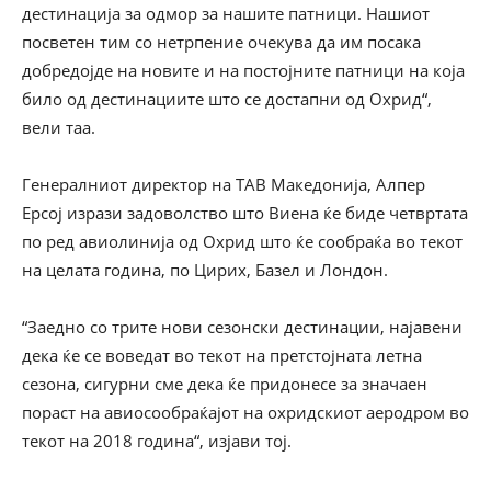
дестинација за одмор за нашите патници. Нашиот
посветен тим со нетрпение очекува да им посака
добредојде на новите и на постојните патници на која
било од дестинациите што се достапни од Охрид“,
вели таа.
Генералниот директор на ТАВ Македонија, Алпер
Ерсој изрази задоволство што Виена ќе биде четвртата
по ред авиолинија од Охрид што ќе сообраќа во текот
на целата година, по Цирих, Базел и Лондон.
“Заедно со трите нови сезонски дестинации, најавени
дека ќе се воведат во текот на претстојната летна
сезона, сигурни сме дека ќе придонесе за значаен
пораст на авиосообраќајот на охридскиот аеродром во
текот на 2018 година“, изјави тој.