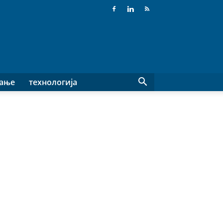
вање
технологија