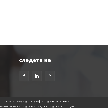
следете не
авторски.Во ниту еден случај не е дозволено нивно
еоматеријалите и другите содржини дозволено е да