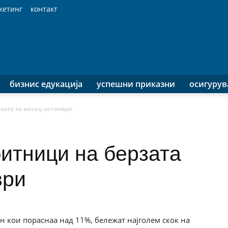
кетинг
контакт
бизнис едукација
успешни приказни
осигуру
зата за месец октомври
битници на берзата
ври
 кои пораснаа над 11%, бележат најголем скок на