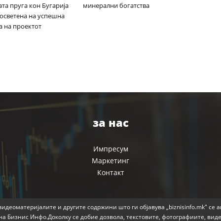
та пруга кон Бугарија
минерални богатства
посветена на успешна
а на проектот
за нас
Импресум
Маркетинг
Контакт
идеоматеријалите и другите содржини што ги објавува „biznisinfo.mk" се 
на Бизнис Инфо.Доколку се добие дозвола, текстовите, фотографиите, вид