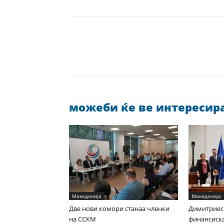
можеби ќе ве интересира 
Македонија
Македонија
Две нови комори станаа членки
Димитриес
на ССКМ
финансиска