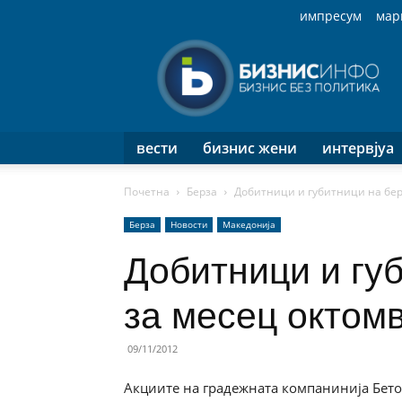
импресум
мар
Бизнис
Инфо
вести
бизнис жени
интервјуа
Почетна
Берза
Добитници и губитници на бер
Берза
Новости
Македонија
Добитници и гу
за месец октом
09/11/2012
Акциите на градежната компанинија Бетон