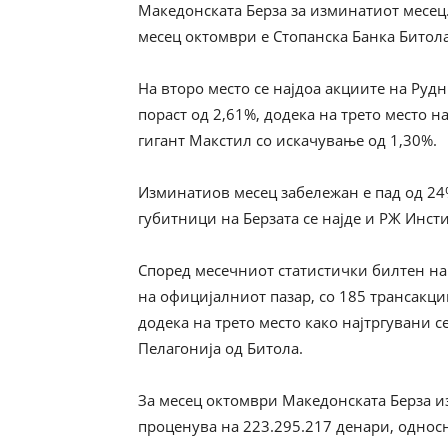
Македонската Берза за изминатиот месец.
месец октомври е Стопанска Банка Битола
На второ место се најдоа акциите на Руд
пораст од 2,61%, додека на трето место 
гигант Макстил со искачување од 1,30%.
Изминатиов месец забележан е пад од 24%
губитници на Берзата се најде и РЖ Инсти
Според месечниот статистички билтен на 
на официјалниот пазар, со 185 трансакци
додека на трето место како најтргувани 
Пелагонија од Битола.
За месец октомври Македонската Берза и
проценува на 223.295.217 денари, однос