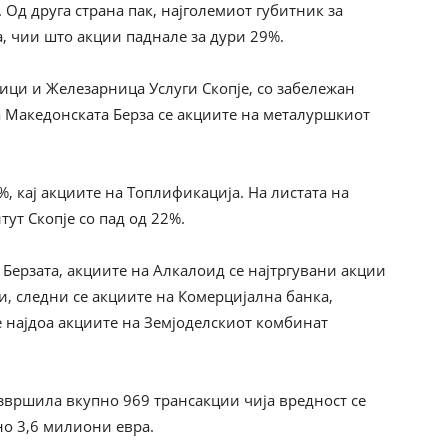
 Од друга страна пак, најголемиот губитник за
, чии што акции паднале за дури 29%.
ници и Железарница Услуги Скопје, со забележан
на Македонската Берза се акциите на металуршкиот
, кај акциите на Топлификација. На листата на
тут Скопје со пад од 22%.
Берзата, акциите на Алкалоид се најтргувани акции
и, следни се акциите на Комерцијална банка,
се најдоа акциите на Земјоделскиот комбинат
звршила вкупно 969 трансакции чија вредност се
но 3,6 милиони евра.