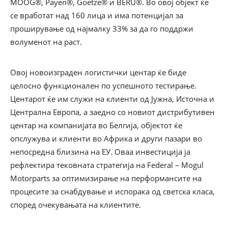
MOOG®, Payen®, Goetze® и BERU®. Во овој објект ќе
се вработат над 160 лица и има потенцијал за
проширување од најмалку 33% за да го поддржи
волуменот на раст.
Овој новоизграден логистички центар ќе биде
целосно функционален по успешното тестирање.
Центарот ќе им служи на клиенти од Јужна, Источна и
Централна Европа, а заедно со новиот дистрибутивен
центар на компанијата во Белгија, објектот ќе
опслужува и клиенти во Африка и други пазари во
непосредна близина на ЕУ. Оваа инвестиција ја
рефлектира тековната стратегија на Federal – Mogul
Motorparts за оптимизирање на перформансите на
процесите за снабдување и испорака од светска класа,
според очекувањата на клиентите.