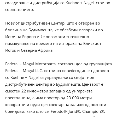
складирање и дистрибуција со Kuehne + Nagel, стои во
соопштението.
Новиот дистрибутивен центар, што е отворен во
близина на Будимпешта, ќе обезбеди испораки во
Источна Европа и ќе овозможи значително
намалување на времето на испорака на Блискиот
Исток и Северна Африка.
Federal – Mogul Motorparts, составен дел од групацијата
Federal – Mogul LLC, потпиша повеќегодишен договор
со Kuehne + Nagel за управување со својот нов
дистрибутивен центар во Будимпешта. Центарот е
сместен 22 километри западно од унгарската
престолнина, а има простор од 23.000 метри
квадратни и нуди цел спектар на залихи од познати
брендови, како што се: Ferodo®, Jurid®, Champion®,