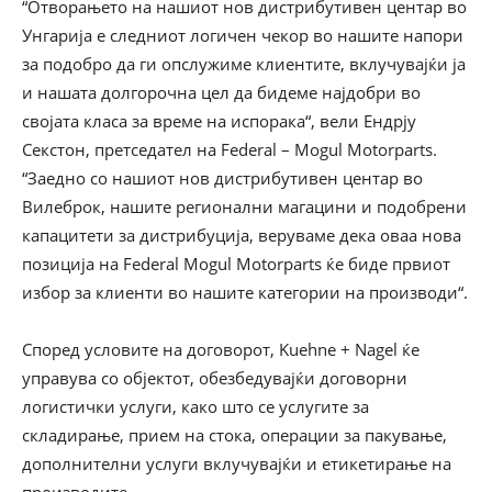
“Отворањето на нашиот нов дистрибутивен центар во
Унгарија е следниот логичен чекор во нашите напори
за подобро да ги опслужиме клиентите, вклучувајќи ја
и нашата долгорочна цел да бидеме најдобри во
својата класа за време на испорака“, вели Ендрју
Секстон, претседател на Federal – Mogul Motorparts.
“Заедно со нашиот нов дистрибутивен центар во
Вилеброк, нашите регионални магацини и подобрени
капацитети за дистрибуција, веруваме дека оваа нова
позиција на Federal Mogul Motorparts ќе биде првиот
избор за клиенти во нашите категории на производи“.
Според условите на договорот, Kuehne + Nagel ќе
управува со објектот, обезбедувајќи договорни
логистички услуги, како што се услугите за
складирање, прием на стока, операции за пакување,
дополнителни услуги вклучувајќи и етикетирање на