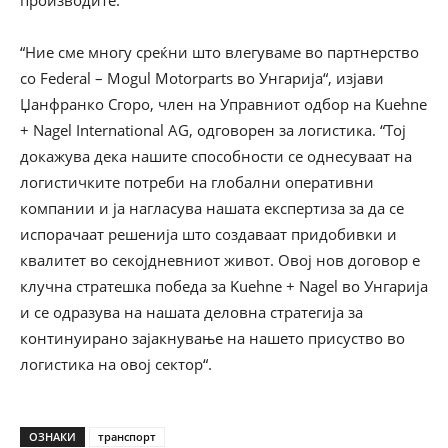
производите.
“Ние сме многу среќни што влегуваме во партнерство
со Federal – Mogul Motorparts во Унгарија“, изјави
Џанфранко Сгоро, член на Управниот одбор на Kuehne
+ Nagel International AG, одговорен за логистика. “Тој
докажува дека нашите способности се однесуваат на
логистичките потреби на глобални оперативни
компании и ја нагласува нашата експертиза за да се
испорачаат решенија што создаваат придобивки и
квалитет во секојдневниот живот. Овој нов договор е
клучна стратешка победа за Kuehne + Nagel во Унгарија
и се одразува на нашата деловна стратегија за
континуирано зајакнување на нашето присуство во
логистика на овој сектор“.
ОЗНАКИ
транспорт