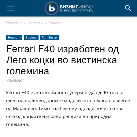
Почетна
Новости
Европа
Новости
Европа
Топ Вести
Ferrari F40 изработен од
Лего коцки во вистинска
големина
05/05/2022
Ferrari F40 е автомобилска суперѕвезда од 90-тите и
еден од најлегендарните модели што некогаш излегле
од Маранело. Тимот на Lego му оддаде почит со тоа
што од коцките направи реплика во природна
големина.