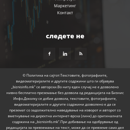
Маркетинг
Контакт
следете не
© Политика на сајтот:Текстовите, фотографиите,
видеоматеријалите и другите содржини што ги објавува
„biznisinfo.mk" се авторски.Во ниту еден случај не е дозволено
нивно бесплатно преземање без дозвола од редакцијата на Бизнис
Инфо.Доколку се добие дозвола, текстовите, фотографиите,
видеоматеријалите и другите содржини дозволено е да се
преземат со задолжително наведување на изворот и авторот со
вметнување на директна интернет-врска (линк) до оригиналната
содржина на „biznisinfo.mk".При добивање на одобрување од
редакцијата за превземање на текст, може да се превземе само дел