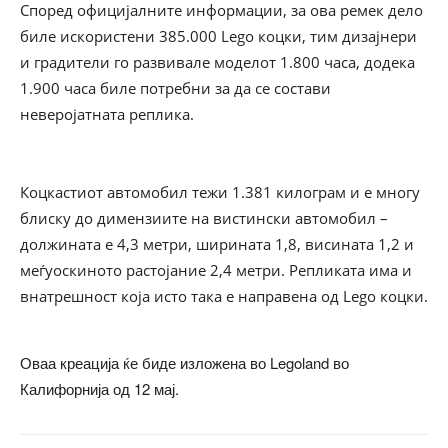
Според официјалните информации, за ова ремек дело
биле искористени 385.000 Lego коцки, тим дизајнери
и градители го развивале моделот 1.800 часа, додека
1.900 часа биле потребни за да се состави
неверојатната реплика.
Коцкастиот автомобил тежи 1.381 килограм и е многу
блиску до димензиите на вистински автомобил –
должината е 4,3 метри, ширината 1,8, висината 1,2 и
меѓуоскиното растојание 2,4 метри. Репликата има и
внатрешност која исто така е направена од Lego коцки.
Оваа креација ќе биде изложена во Legoland во
Калифорнија од 12 мај.