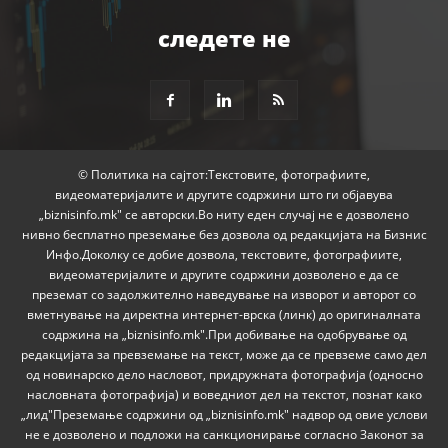
следете не
© Политика на сајтот:Текстовите, фотографиите,
видеоматеријалите и другите содржини што ги објавува
„biznisinfo.mk" се авторски.Во ниту еден случај не е дозволено
нивно бесплатно преземање без дозвола од редакцијата на Бизнис
Инфо.Доколку се добие дозвола, текстовите, фотографиите,
видеоматеријалите и другите содржини дозволено е да се
преземат со задолжително наведување на изворот и авторот со
вметнување на директна интернет-врска (линк) до оригиналната
содржина на „biznisinfo.mk".При добивање на одобрување од
редакцијата за превземање на текст, може да се превземе само дел
од новинарско дело насловот, придружната фотографија (односно
насловната фотографија) и воведниот дел на текстот, познат како
„лид"Преземање содржини од „biznisinfo.mk" надвор од овие услови
не е дозволено и подложи на санкционирање согласно Законот за