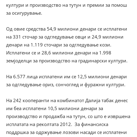
култури и производство на тутун и премии за помош
за осигурување.
Од овие средства 54,9 милиони денари се исплатени
на 331 сточар за одгледување овци и 24,9 милиони
денари на 1.119 сточари за одгледување кози.
Исплатени се и 28,6 милиони денари на 1.998
земјоделци за производство на градинарски култури.
На 6.577 лица исплатени им се 12,5 милиони денари
за одгледување ориз, сончоглед и фуражни култури.
На 242 кооперанти на комбинатот Далија табак денес
им беа исплатени 10,5 милиони денари за
производство и продажба на тутун, со што е извршена
исплатата на реколтата 2012. За финансиска
поддршка за одржување лозови насади се исплатени