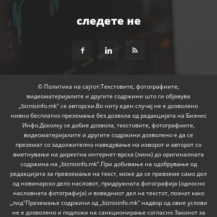
следете не
© Политика на сајтот:Текстовите, фотографиите,
видеоматеријалите и другите содржини што ги објавува
„biznisinfo.mk" се авторски.Во ниту еден случај не е дозволено
нивно бесплатно преземање без дозвола од редакцијата на Бизнис
Инфо.Доколку се добие дозвола, текстовите, фотографиите,
видеоматеријалите и другите содржини дозволено е да се
преземат со задолжително наведување на изворот и авторот со
вметнување на директна интернет-врска (линк) до оригиналната
содржина на „biznisinfo.mk".При добивање на одобрување од
редакцијата за превземање на текст, може да се превземе само дел
од новинарско дело насловот, придружната фотографија (односно
насловната фотографија) и воведниот дел на текстот, познат како
„лид"Преземање содржини од „biznisinfo.mk" надвор од овие услови
не е дозволено и подложи на санкционирање согласно Законот за