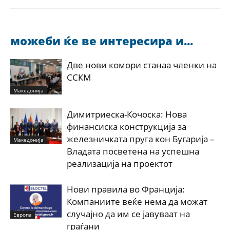
можеби ќе ве интересира и...
Две нови комори станаа членки на
ССКМ
Македонија
Димитриеска-Кочоска: Нова
финансиска конструкција за
железничката пруга кон Бугарија –
Македонија
Владата посветена на успешна
реализација на проектот
Нови правила во Франција:
Компаниите веќе нема да можат
случајно да им се јавуваат на
Европа
граѓани