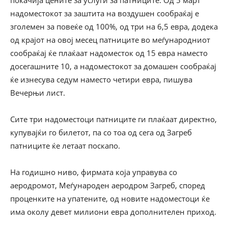
покачија цените за услуги за патниците. Од 5 март
надоместокот за заштита на воздушен сообраќај е
зголемен за повеќе од 100%, од три на 6,5 евра, додека
од крајот на овој месец патниците во меѓународниот
сообраќај ќе плаќаат надоместок од 15 евра наместо
досегашните 10, а надоместокот за домашен сообраќај
ќе изнесува седум наместо четири евра, пишува
Вечерњи лист.
Сите три надоместоци патниците ги плаќаат директно,
купувајќи го билетот, па со тоа од сега од Загреб
патниците ќе летаат поскапо.
На годишно ниво, фирмата која управува со
аеродромот, Меѓународен аеродром Загреб, според
проценките на упатените, од новите надоместоци ќе
има околу девет милиони евра дополнителен приход.