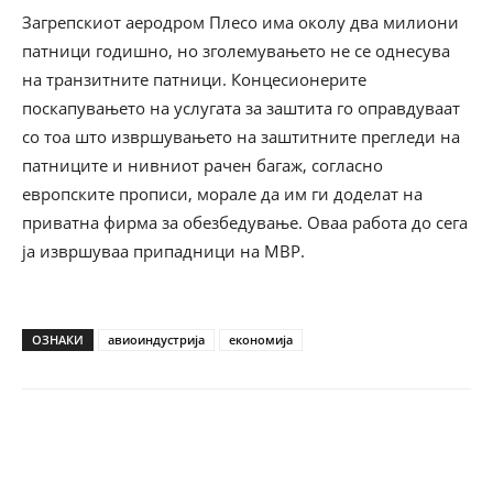
Загрепскиот аеродром Плесо има околу два милиони
патници годишно, но зголемувањето не се однесува
на транзитните патници. Концесионерите
поскапувањето на услугата за заштита го оправдуваат
со тоа што извршувањето на заштитните прегледи на
патниците и нивниот рачен багаж, согласно
европските прописи, морале да им ги доделат на
приватна фирма за обезбедување. Оваа работа до сега
ја извршуваа припадници на МВР.
ОЗНАКИ
авиоиндустрија
економија