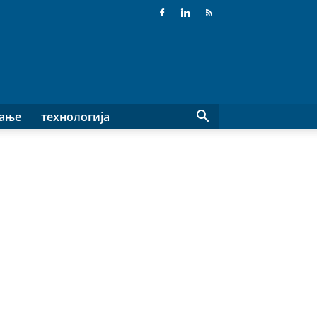
вање
технологија