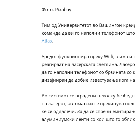
Фото: Pixabay
Тим од Универзитетот во Вашингон креира
команда да ви го наполни телефонот што 
Atlas
.
Уредот функционира преку Wi fi, а има и
реагираат на ласерската светлина. Ласер
да го наполни телефонот со брзината со 
дизајниран да добие известување кога на
Во системот се вградени неколку безбед
на ласерот, автоматски се прекинува пол
ќе се оддалечи. За да се спречи емитира
алуминиумски ленти со кои што го облик