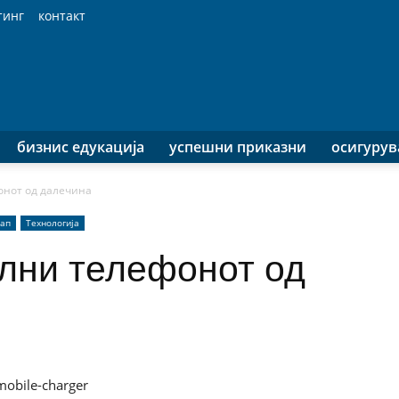
тинг
контакт
бизнис едукација
успешни приказни
осигуру
онот од далечина
-ап
Технологија
олни телефонот од