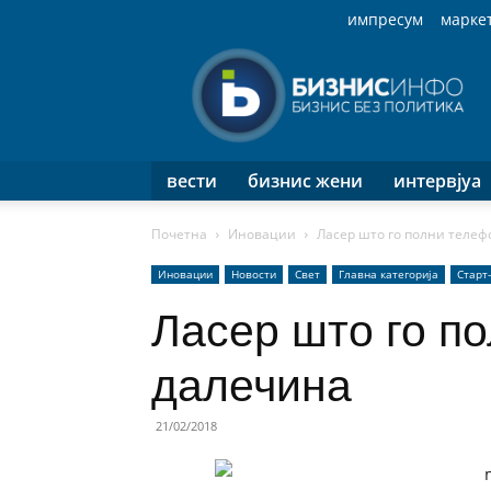
импресум
марке
Бизнис
Инфо
вести
бизнис жени
интервјуа
Почетна
Иновации
Ласер што го полни телеф
Иновации
Новости
Свет
Главна категорија
Старт
Ласер што го п
далечина
21/02/2018