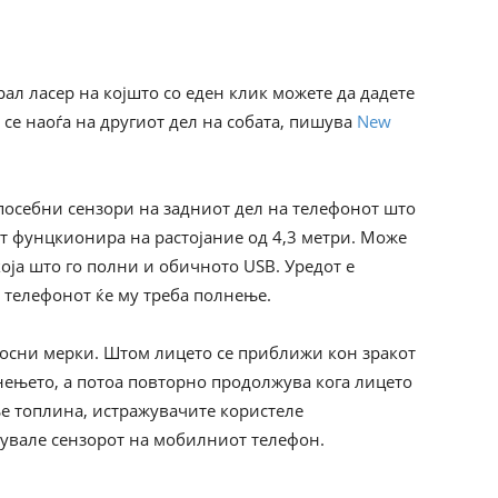
л ласер на којшто со еден клик можете да дадете
се наоѓа на другиот дел на собата, пишува
New
 посебни сензори на задниот дел на телефонот што
от фунцкионира на растојание од 4,3 метри. Може
која што го полни и обичното USB. Уредот е
 телефонот ќе му треба полнење.
носни мерки. Штом лицето се приближи кон зракот
нењето, а потоа повторно продолжува кога лицето
ње топлина, истражувачите користеле
увале сензорот на мобилниот телефон.