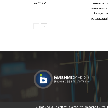
на ССКМ
финансиска
железничка
– Владата 
реализациј
© Политика на сајтот:Текстовите, фотографиите, в