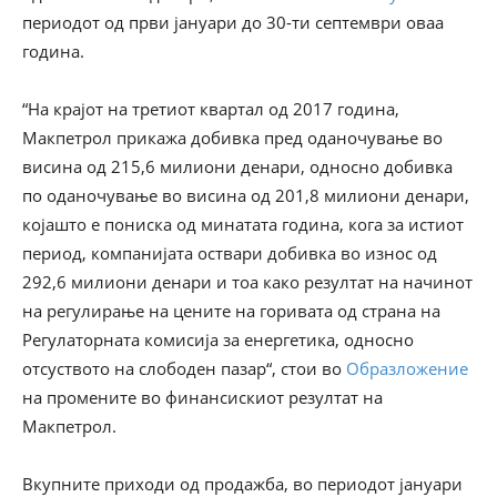
периодот од први јануари до 30-ти септември оваа
година.
“На крајот на третиот квартал од 2017 година,
Макпетрол прикажа добивка пред оданочување во
висина од 215,6 милиони денари, односно добивка
по оданочување во висина од 201,8 милиони денари,
којашто е пониска од минатата година, кога за истиот
период, компанијата оствари добивка во износ од
292,6 милиони денари и тоа како резултат на начинот
на регулирање на цените на горивата од страна на
Регулаторната комисија за енергетика, односно
отсуството на слободен пазар“, стои во
Образложение
на промените во финансискиот резултат на
Макпетрол.
Вкупните приходи од продажба, во периодот јануари