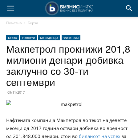
Почетна
Берза
Берза
Новости
Македонија
Финансии
Макпетрол прокнижи 201,8
милиони денари добивка
заклучно со 30-ти
септември
09/11/2017
Нафтената компанија Макпетрол во текот на деветте
месеци од 2017 година оствари добивка во вредност
од 201.848.000 денари, стои во
билансот на успех
за