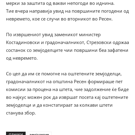
мерки за заштита од вакви непогоди во иднина.
Тие вчера направија увид на површините погодени од
невремето, кое се случи во вторникот во Ресен.
По извршениот увид заменикот министер
Костадиновски и градоначалникот, Стрезовски одржаа
состанок со земјоделците чии површини беа зафатени
од невремето.
Со цел да им се помогне на оштетените земјоделци,
градоначалникот на општина Ресен формираше пет
комисии за процена на штета, чие задолжение ќе биде
во најкус можен рок да извршат посета кај оштетените
земјоделци и да констатираат за колкави штети
станува збор.
ОЗНАКИ
земјоделие