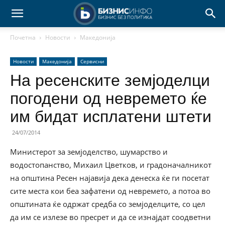
Почетна
Новости
Македонија
Новости
Македонија
Сервисни
На ресенските земјоделци
погодени од невремето ќе
им бидат исплатени штети
24/07/2014
Министерот за земјоделство, шумарство и
водостопанство, Михаил Цветков, и градоначалникот
на општина Ресен најавија дека денеска ќе ги посетат
сите места кои беа зафатени од невремето, а потоа во
општината ќе одржат средба со земјоделците, со цел
да им се излезе во пресрет и да се изнајдат соодветни