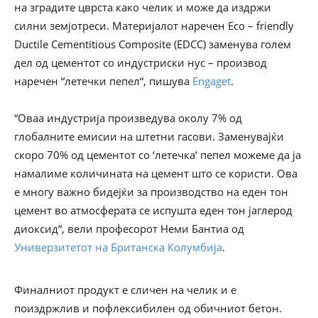
на зградите цврста како челик и може да издржи
силни земјотреси. Материјалот наречен Eco – friendly
Ductile Cementitious Composite (EDCC) заменува голем
дел од цементот со индустриски нус – производ
наречен “летечки пепел“, пишува
Engaget
.
“Оваа индустрија произведува околу 7% од
глобалните емисии на штетни гасови. Заменувајќи
скоро 70% од цементот со ‘летечка’ пепел можеме да ја
намалиме количината на цемент што се користи. Ова
е многу важно бидејќи за производство на еден тон
цемент во атмосферата се испушта еден тон јаглерод
диоксид“, вели професорот Неми Бантиа од
Универзитетот на Британска Колумбија
.
Финалниот продукт е сличен на челик и е
поиздржлив и пофлексибилен од обичниот бетон.