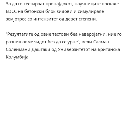
За да го тестираат пронајдокот, научниците прскале
EDCC на бетонски блок ѕидови и симулирале
земјотрес со интензитет од девет степени.
“Резултатите од овие тестови беа неверојатни, ние го
разнишавме ѕидот без да се урне“, вели Салман
Солеимани Даштаки од Универзитетот на Британска
Колумбија.