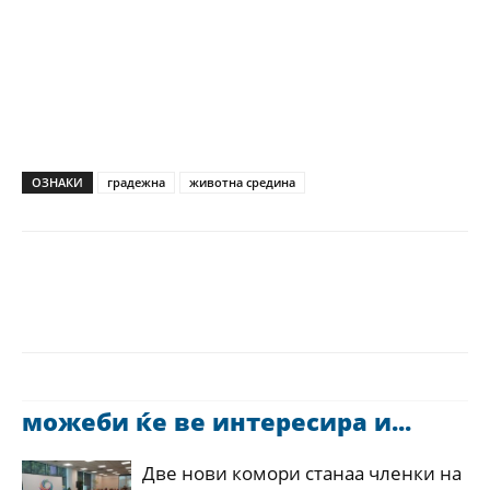
ОЗНАКИ
градежна
животна средина
можеби ќе ве интересира и...
Две нови комори станаа членки на