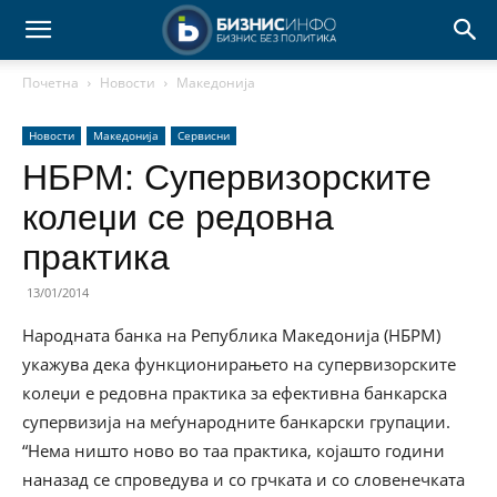
Почетна
Новости
Македонија
Новости
Македонија
Сервисни
НБРМ: Супервизорските
колеџи се редовна
практика
13/01/2014
Народната банка на Република Македонија (НБРМ)
укажува дека функционирањето на супервизорските
колеџи е редовна практика за ефективна банкарска
супервизија на меѓународните банкарски групации.
“Нема ништо ново во таа практика, којашто години
наназад се спроведува и со грчката и со словенечката