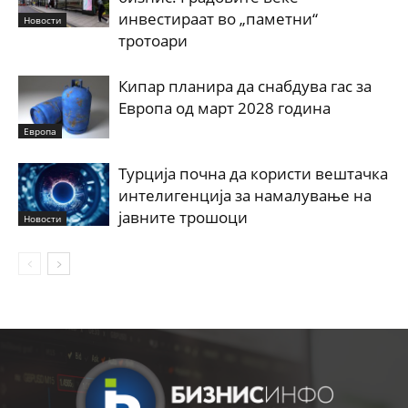
инвестираат во „паметни“
Новости
тротоари
Кипар планира да снабдува гас за
Европа од март 2028 година
Европа
Турција почна да користи вештачка
интелигенција за намалување на
јавните трошоци
Новости