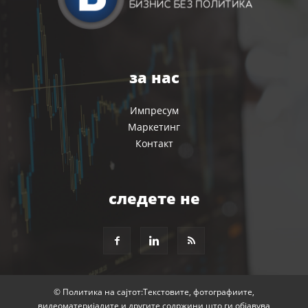
за нас
Импресум
Маркетинг
Контакт
следете не
© Политика на сајтот:Текстовите, фотографиите,
видеоматеријалите и другите содржини што ги објавува