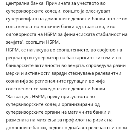
централна банка. Причината за учеството во
супервизорските колеџи, коишто ја олеснуваат
супервизијата на домашните деловни банки што се во
сопственост на матични банки од странство, е во
одговорноста на НБРМ за финансиската стабилност на
земјата”, соопшти НБРМ.
НБРМ, се нагласува во соопштението, во својство на
регулатор и супервизор на банкарскиот систем и на
банкарските активности во земјата, спроведува разни
мерки и активности заради стекнување релевантни
сознанија за регионалните групации во чија
сопственост се македонските деловни банки.
“За таа цел, НБРМ, преку присуството во
супервизорските колеџи организирани од
супервизорските органи на матичните банки и
размената на мислења за профилот на ризик на
домашните банки, редовно доаѓа до релевантни нови