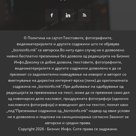
© Политика на сајтот:Текстовите, фотографиите,
видеоматеријалите и другите содржини што ги објавува
„biznisinfo.mk" се авторски.Во ниту еден случај не е дозволено
нивно бесплатно преземање без дозвола од редакцијата на Бизнис
Инфо.Доколку се добие дозвола, текстовите, фотографиите,
видеоматеријалите и другите содржини дозволено е да се
преземат со задолжително наведување на изворот и авторот со
вметнување на директна интернет-врска (линк) до оригиналната
содржина на „biznisinfo.mk".При добивање на одобрување од
редакцијата за превземање на текст, може да се превземе само дел
од новинарско дело насловот, придружната фотографија (односно
насловната фотографија) и воведниот дел на текстот, познат како
„лид"Преземање содржини од „biznisinfo.mk" надвор од овие услови
не е дозволено и подложи на санкционирање согласно Законот за
авторски и сродни права.
Copyright 2026 - Бизнис Инфо. Сите права се задржани.