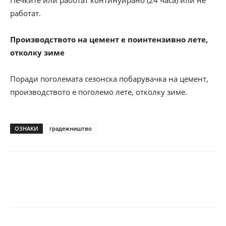
Печките или работат континуирано (24 часа) или не
работат.
Производството на цемент е поинтензивно лете,
отколку зиме
Поради поголемата сезонска побарувачка на цемент,
производството е поголемо лете, отколку зиме.
ОЗНАКИ
градежништво