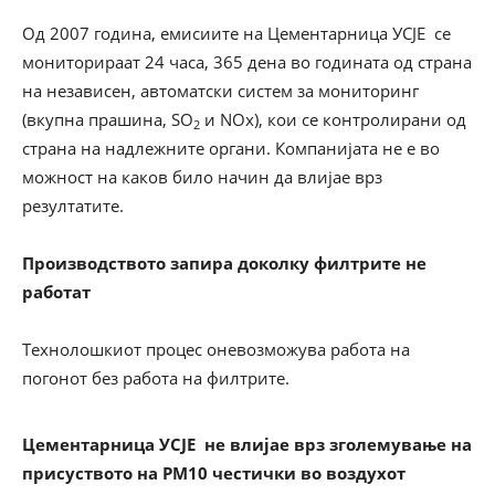
Од 2007 година, емисиите на Цементарница УСЈЕ се
мониторираат 24 часа, 365 дена во годината од страна
на независен, автоматски систем за мониторинг
(вкупна прашина, SO
и NOx), кои се контролирани од
2
страна на надлежните органи. Компанијата не е во
можност на каков било начин да влијае врз
резултатите.
Производството запира доколку филтрите не
работат
Технолошкиот процес оневозможува работа на
погонот без работа на филтрите.
Цементарница УСЈЕ не влијае врз зголемување на
присуството на
PM10
честички во воздухот