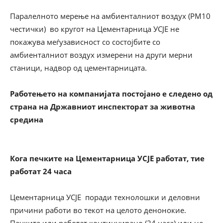
Паралелното мерење на амбиенталниот воздух (PM10
честички) во кругот на Цементарница УСЈЕ не
покажува меѓузависност со состојбите со
амбиенталниот воздух измерени на други мерни
станици, надвор од цементарницата.
Работењето на компанијата постојано е следено од
страна на Државниот инспекторат за животна
средина
Кога печките на Цементарница УСЈЕ работат, тие
работат 24 часа
Цементарница УСЈЕ поради технолошки и деловни
причини работи во текот на целото денонокие.