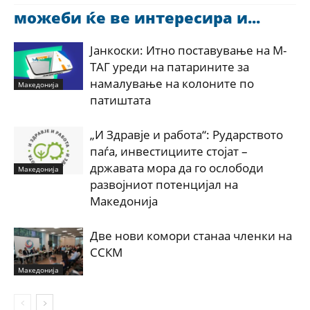
можеби ќе ве интересира и...
Јанкоски: Итно поставување на М-
ТАГ уреди на патарините за
намалување на колоните по
Македонија
патиштата
„И Здравје и работа“: Рударството
паѓа, инвестициите стојат –
државата мора да го ослободи
Македонија
развојниот потенцијал на
Македонија
Две нови комори станаа членки на
ССКМ
Македонија