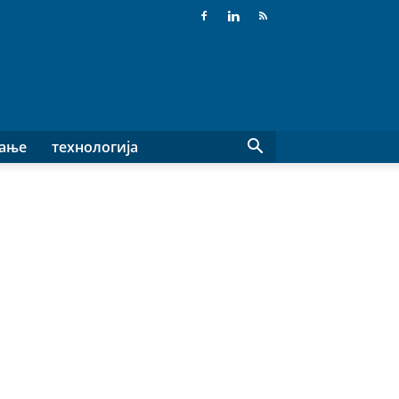
вање
технологија