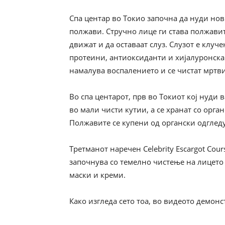
Спа центар во Токио започна да нуди нов
полжави. Стручно лице ги става полжавит
движат и да оставаат слуз. Слузот е клуч
протеини, антиоксиданти и хијалуронска 
намалува воспалението и се чистат мртви
Во спа центарот, прв во Токиот кој нуди 
во мали чисти кутии, а се хранат со орга
Полжавите се купени од органски одгледу
Третманот наречен Celebrity Escargot Cou
започнува со темелно чистење на лицето п
маски и креми.
Како изгледа сето тоа, во видеото демонс