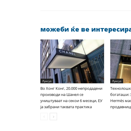
можеби ќе ве интересира 
Луксуз
Луксуз
Во Хонг Конг, 20.000 непродадени
Технолошк
производи на Шанел се
богаташи: 
уништуваат на секои 6 месеци, ЕУ
Hermès ма
ја забрани таквата практика
продавниц