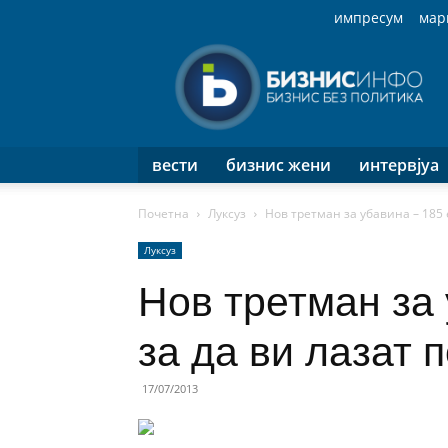
импресум
мар
Бизнис
Инфо
вести
бизнис жени
интервјуа
Почетна
Луксуз
Нов третман за убавина – 185 
Луксуз
Нов третман за 
за да ви лазат 
17/07/2013