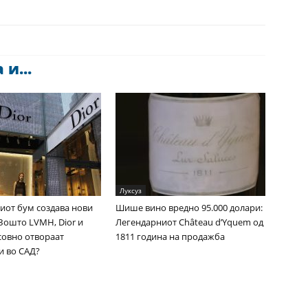
и...
Луксуз
иот бум создава нови
Шише вино вредно 95.000 долари:
Зошто LVMH, Dior и
Легендарниот Château d’Yquem од
совно отвораат
1811 година на продажба
и во САД?