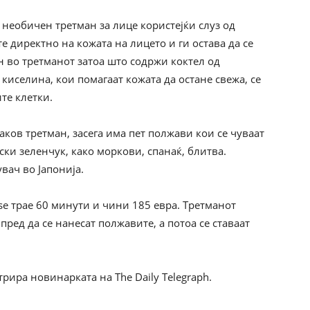
 необичен третман за лице користејќи слуз од
е директно на кожата на лицето и ги остава да се
ен во третманот затоа што содржи коктел од
киселина, кои помагаат кожата да остане свежа, се
те клетки.
ваков третман, засега има пет полжави кои се чуваат
нски зеленчук, како моркови, спанаќ, блитва.
вач во Јапонија.
rse трае 60 минути и чини 185 евра. Третманот
ред да се нанесат полжавите, а потоа се ставаат
трира новинарката на The Daily Telegraph.