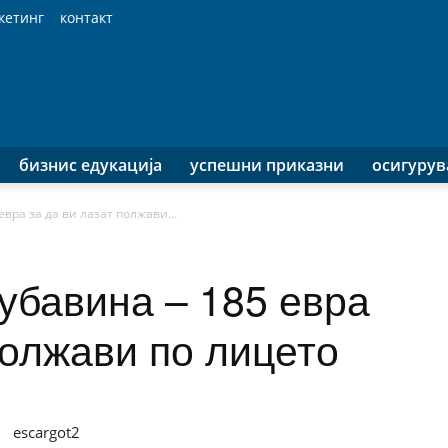
кетинг
контакт
бизнис едукација
успешни приказни
осигуру
евра за да ви лазат полжави...
убавина – 185 евра
полжави по лицето