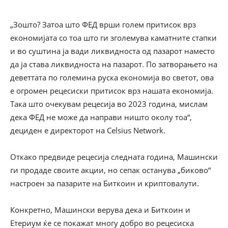
„Зошто? Затоа што ФЕД врши голем притисок врз
економијата со тоа што ги зголемува каматните стапки
и во суштина ја вади ликвидноста од пазарот наместо
да ја става ликвидноста на пазарот. По затворањето на
деветтата по големина руска економија во светот, ова
е огромен рецесиски притисок врз нашата економија.
Така што очекувам рецесија во 2023 година, мислам
дека ФЕД не може да направи ништо околу тоа“,
дециден е директорот на Celsius Network.
Откако предвиде рецесија следната година, Машински
ги продаде своите акции, но сепак останува „биково“
настроен за пазарите на Биткоин и криптовалути.
Конкретно, Машински верува дека и Биткоин и
Етериум ќе се покажат многу добро во рецесиска