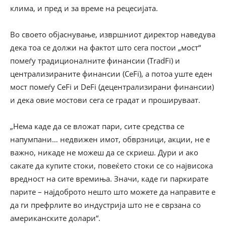
клима, и пред и за време на рецесијата.
Во своето објаснување, извршниот директор наведува
дека тоа се должи на фактот што сега постои „мост“
помеѓу традиционалните финансии (TradFi) и
централизираните финансии (CeFi), а потоа уште еден
мост помеѓу CeFi и DeFi (децентрализирани финансии)
и дека овие мостови сега се градат и прошируваат.
„Нема каде да се вложат пари, сите средства се
напумпани… недвижен имот, обврзници, акции, не е
важно, никаде не можеш да се скриеш. Дури и ако
сакате да купите стоки, повеќето стоки се со највисока
вредност на сите времиња. Значи, каде ги паркирате
парите – најдоброто нешто што можете да направите е
да ги префрлите во индустрија што не е сврзана со
американските долари“.