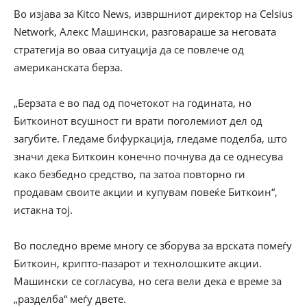
Во изјава за Kitco News, извршниот директор на Celsius
Network, Алекс Машински, разговараше за неговата
стратегија во оваа ситуација да се повлече од
американската берза.
„Берзата е во пад од почетокот на годината, но
Биткоинот всушност ги врати поголемиот дел од
загубите. Гледаме бифуркација, гледаме поделба, што
значи дека Биткоин конечно почнува да се однесува
како безбедно средство, па затоа повторно ги
продавам своите акции и купувам повеќе Биткоин“,
истакна тој.
Во последно време многу се зборува за врската помеѓу
Биткоин, крипто-пазарот и технолошките акции.
Машински се согласува, но сега вели дека е време за
„разделба“ меѓу двете.