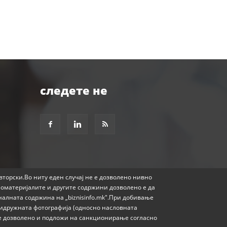
следете не
авторски.Во ниту еден случај не е дозволено нивно
еоматеријалите и другите содржини дозволено е да
налната содржина на „biznisinfo.mk".При добивање
придружната фотографија (односно насловната
е е дозволено и подложи на санкционирање согласно