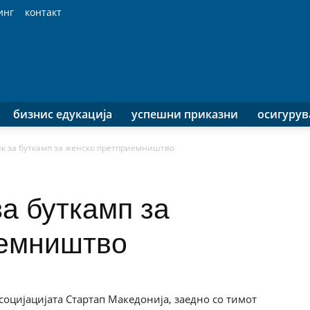
инг
контакт
бизнис едукација
успешни приказни
осигуру
к за буткамп за женско претприемништво
а буткамп за
иемништво
социјацијата Стартап Македонија, заедно со тимот