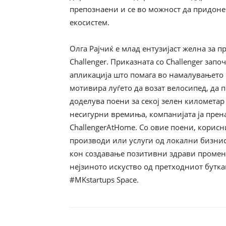
препознаени и се во можност да придонес
екосистем.
Олга Рајчиќ е млад ентузијаст желна за 
Challenger. Приказната со Challenger запо
апликација што помага во намалувањето н
мотивира луѓето да возат велосипед, да 
доделува поени за секој зелен километар
несигурни времиња, компанијата ја прен
ChallengerAtHome. Со овие поени, корисн
производи или услуги од локални бизниси
кон создавање позитивни здрави промени
нејзиното искуство од претходниот бутка
#MKstartups Space.