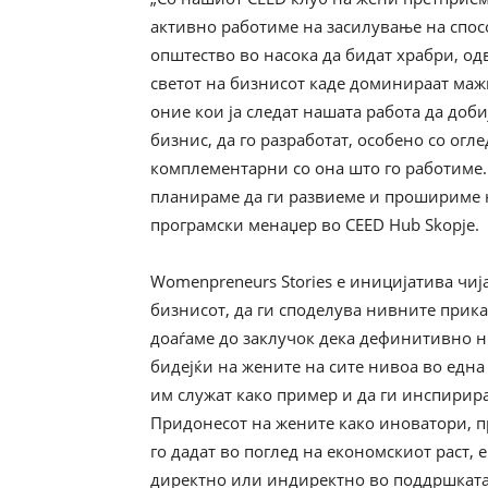
активно работиме на засилување на спос
општество во насока да бидат храбри, од
светот на бизнисот каде доминираат маж
оние кои ја следат нашата работа да доби
бизнис, да го разработат, особено со огл
комплементарни со она што го работиме.
планираме да ги развиеме и прошириме н
програмски менаџер во CEED Hub Skopje.
Womenpreneurs Stories е иницијатива чи
бизнисот, да ги споделува нивните прика
доаѓаме до заклучок дека дефинитивно н
бидејќи на жените на сите нивоа во една
им служат како пример и да ги инспирира
Придонесот на жените како иноватори, 
го дадат во поглед на економскиот раст, 
директно или индиректно во поддршката 