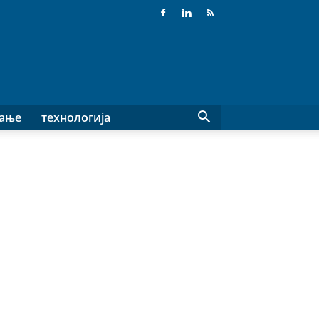
вање
технологија