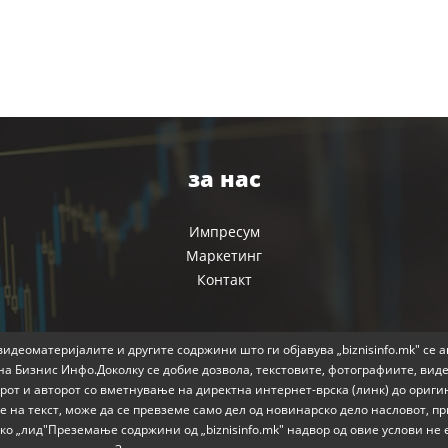
за нас
Импресум
Маркетинг
Контакт
идеоматеријалите и другите содржини што ги објавува „biznisinfo.mk" се 
на Бизнис Инфо.Доколку се добие дозвола, текстовите, фотографиите, вид
от и авторот со вметнување на директна интернет-врска (линк) до ориги
 на текст, може да се превземе само дел од новинарско дело насловот, 
како „лид"Преземање содржини од „biznisinfo.mk" надвор од овие услови н