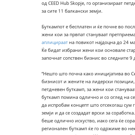
од CEED Hub Skopje, го организираат пет
за сите 11 балкански земји.
Буткампот е бесплатен и ќе почне во посл
жени кои за првпат стануваат претприем
аплицираат
на повикот најдоцна до 24 ма
Ќе бидат избрани жени кои основале стар
започнат сопствен бизнис во следните 9 
“Нешто што почна како иницијатива во С
бизнисот и жените на лидерски позиции,
петдневен буткамп, за жени кои стануваа
буткамп помина одлично и со оглед на сег
да испробам концепт што отсекогаш сум г
земји и да се создадат врски за соработк
беше одлично искуство, иако сега ќе сор
регионален буткамп ќе го одржиме во нек