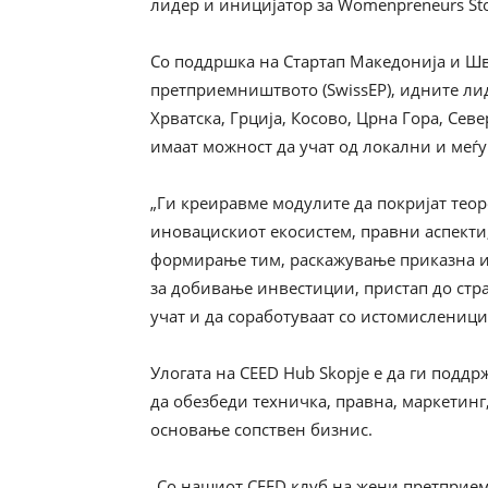
лидер и иницијатор за Womenpreneurs Sto
Со поддршка на Стартап Македонија и Шв
претприемништвото (SwissEP), идните лид
Хрватска, Грција, Косово, Црна Гора, Сев
имаат можност да учат од локални и меѓ
„Ги креиравме модулите да покријат теор
иновацискиот екосистем, правни аспекти
формирање тим, раскажување приказна и
за добивање инвестиции, пристап до стра
учат и да соработуваат со истомисленици
Улогата на CEED Hub Skopje е да ги подд
да обезбеди техничка, правна, маркетинг
основање сопствен бизнис.
„Со нашиот CEED клуб на жени претприем