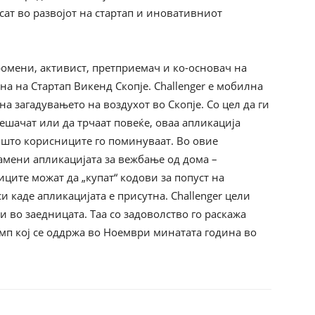
ат во развојот на стартап и иновативниот
промени, активист, претприемач и ко-основач на
чна на Стартап Викенд Скопје. Challenger е мобилна
а загадувањето на воздухот во Скопје. Со цел да ги
пешачат или да трчаат повеќе, оваа апликација
 што корисниците го поминуваат. Во овие
амени апликацијата за вежбање од дома –
иците можат да „купат“ кодови за попуст на
 каде апликацијата е присутна. Challenger цели
 во заедницата. Таа со задоволство го раскажа
мп кој се оддржа во Ноември минатата година во