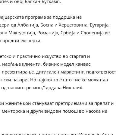
ries и овој Балкан Буткамп.
ајцарската програма за поддршка на
ери од Албанија, Босна и Херцеговина, Бугарија,
ерна Македонија, Романија, Србија и Словенија ќе
ународни експерти.
етско и практично искуство во стартап и
, наоѓање клиенти, бизнис модел канвас,
 презентирање, дигитален маркетинг, подготвеност
нски пазари. Но најважно е што тие ќе можат да
 од нашиот регион,“ додава Николиќ.
ржи жените кои стануваат претприемачи за првпат и
, менторска и други видови помош во насока на
ачи и менаџери и онлајн порталот Women in Adria,