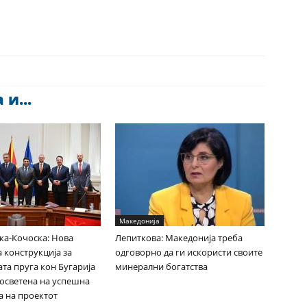
и...
Македонија
ка-Кочоска: Нова
Лепиткова: Македонија треба
 конструкција за
одговорно да ги искористи своите
та пруга кон Бугарија
минерални богатства
посветена на успешна
а на проектот