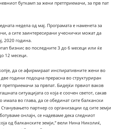
дневниот буткамп за жени претприемачи, за прв пат
едната недела од мај. Програмата е наменета за
ачи, а сите заинтересирани учеснички можат да
ј, 2020 година.
тап бизнис во последните 3 до 6 месеци или ќе
до 12 месеци.
копје, да се афирмираат инспиративните жени во
 две години подоцна прерасна во структуриран
т претприемачи за првпат. Бидејќи првиот ваков
ашната ситуацијата со која е соочен светот, сакав
о имала во глава, да се обединат сите балкански
а. Станувањето партнер со организации од сите земји
аботуваме онлајн, се надеваме дека следниот
оја од балканските земји,“ вели Нина Николиќ,