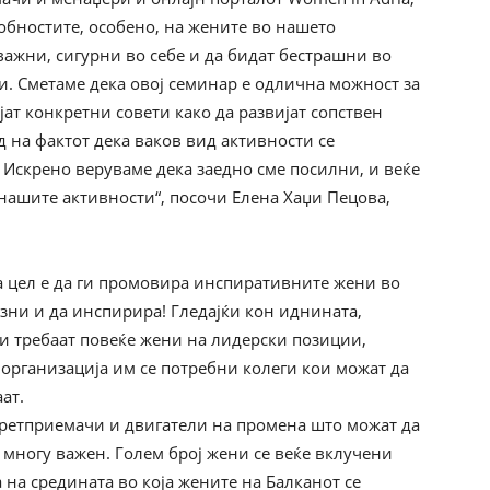
обностите, особено, на жените во нашето
важни, сигурни во себе и да бидат бестрашни во
и. Сметаме дека овој семинар е одлична можност за
јат конкретни совети како да развијат сопствен
ед на фактот дека ваков вид активности се
 Искрено веруваме дека заедно сме посилни, и веќе
ашите активности“, посочи Елена Хаџи Пецова,
ја цел е да ги промовира инспиративните жени во
зни и да инспирира! Гледајќи кон иднината,
и требаат повеќе жени на лидерски позиции,
 организација им се потребни колеги кои можат да
ат.
претприемачи и двигатели на промена што можат да
е многу важен. Голем број жени се веќе вклучени
на средината во која жените на Балканот се