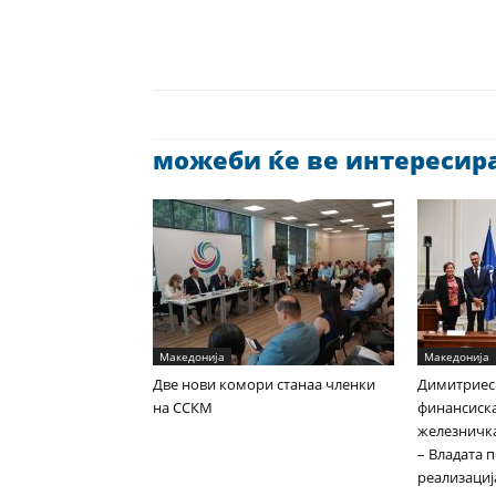
можеби ќе ве интересира 
Македонија
Македонија
Две нови комори станаа членки
Димитриес
на ССКМ
финансиска
железничка
– Владата 
реализациј